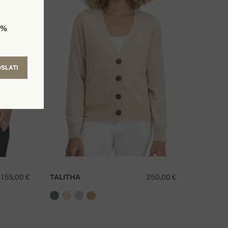
5%
SLATI
155,00 €
TALITHA
250,00 €
8