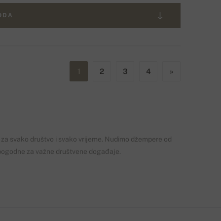
VODA
1
2
3
4
»
 za
svako društvo i
svako
vrijeme
.
Nudimo
džempere od
pogodne za
važne društvene
događaje
.