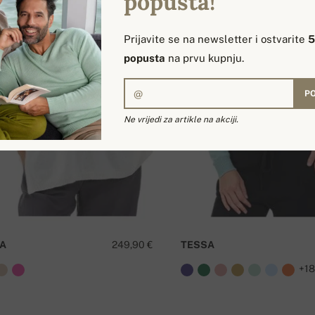
popusta!
Prijavite se na newsletter i ostvarite
popusta
na prvu kupnju.
PO
Ne vrijedi za artikle na akciji.
PA
249,90 €
TESSA
+1