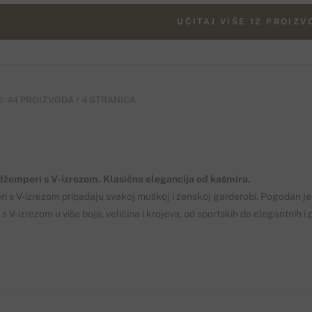
UČITAJ VIŠE 12 PROIZ
: 44 PROIZVODA / 4 STRANICA
džemperi s V-izrezom
.
Klasična
elegancija
od kašmira.
i s V-izrezom pripadaju svakoj m
uškoj
i
ženskoj garderobi.
Pogodan je
 s
V
-izrezom
u više boja
, veličina i
krojeva
,
od
sportskih do
elegantnih
i