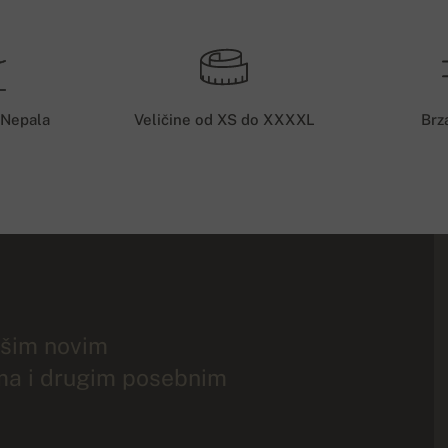
 Nepala
Veličine od XS do XXXXL
Brz
ašim novim
ma i drugim posebnim