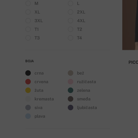
M
L
XL
2XL
3XL
4XL
T1
T2
T3
T4
BOJA
PIC
crna
bež
crvena
ružičasta
žuta
zelena
kremasta
smeđa
siva
ljubičasta
plava