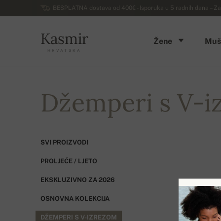
BESPLATNA dostava od 400€ - Isporuka u 5 radnih dana – Za
Kasmir
Žene
Muš
HRVATSKA
Džemperi s V-i
SVI PROIZVODI
PROLJEĆE / LJETO
EKSKLUZIVNO ZA 2026
OSNOVNA KOLEKCIJA
DŽEMPERI S V-IZREZOM