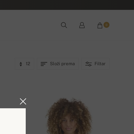
0
12
Složi prema
Filtar