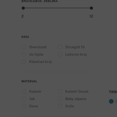
BROJ SLOJEVA - DEBLJINA
2
12
KROJ
Oversized
Straight fit
Uz tijelo
Ležeran kroj
Klasičan kroj
MATERIJAL
Kašmir
Kašmir Duvet
TRI
Jak
Baby alpaca
Deva
Svila