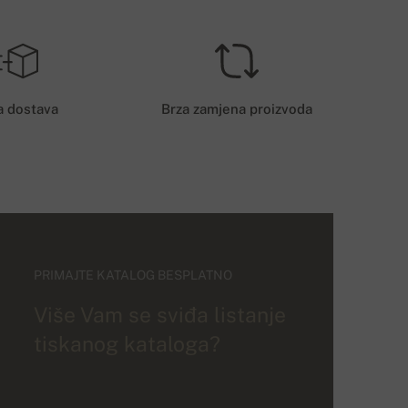
a dostava
Brza zamjena proizvoda
PRIMAJTE KATALOG BESPLATNO
Više Vam se sviđa listanje
tiskanog kataloga?