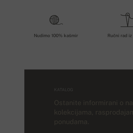
Nudimo 100% kašmir
Ručni rad iz
KATALOG
Ostanite informirani o n
kolekcijama, rasprodaja
ponudama.