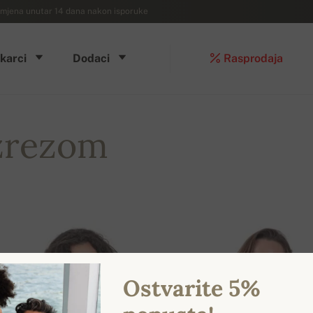
mjena unutar 14 dana nakon isporuke
karci
Dodaci
Rasprodaja
zrezom
Ostvarite 5%