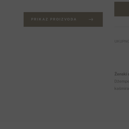
PRIKAZ PROIZVODA
UKUPNO
Ženski 
Džemper
kašmira