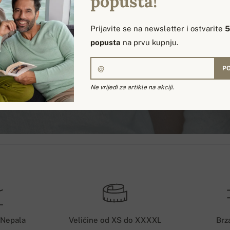
popusta!
Prijavite se na newsletter i ostvarite
popusta
na prvu kupnju.
PO
Ne vrijedi za artikle na akciji.
 Nepala
Veličine od XS do XXXXL
Brz