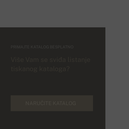
PRIMAJTE KATALOG BESPLATNO
Više Vam se sviđa listanje
tiskanog kataloga?
NARUČITE KATALOG