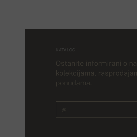
KATALOG
Ostanite informirani o n
kolekcijama, rasprodaja
ponudama.