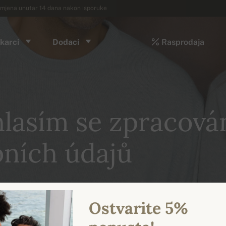
mjena unutar 14 dana nakon isporuke
karci
Dodaci
Rasprodaja
lasím se zpracová
ních údajů
Ostvarite 5%