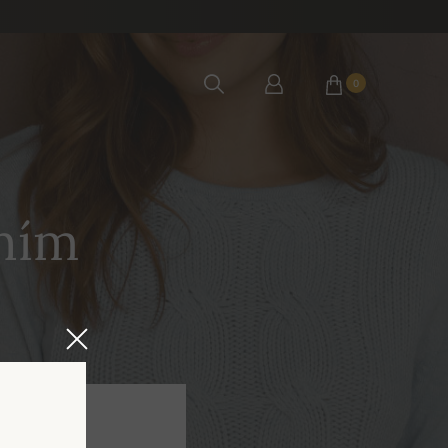
0
ním