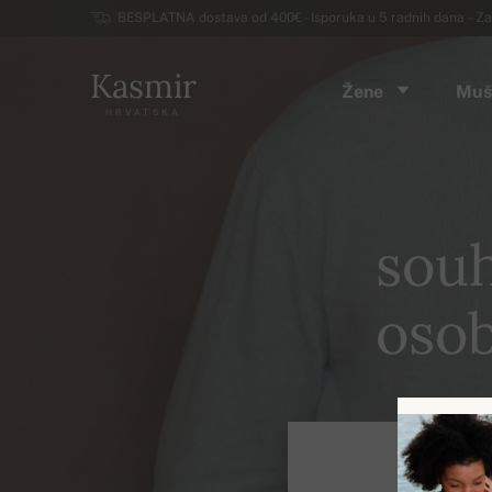
BESPLATNA dostava od 400€ - Isporuka u 5 radnih dana – Za
Kasmir
Žene
Muš
HRVATSKA
souh
osob