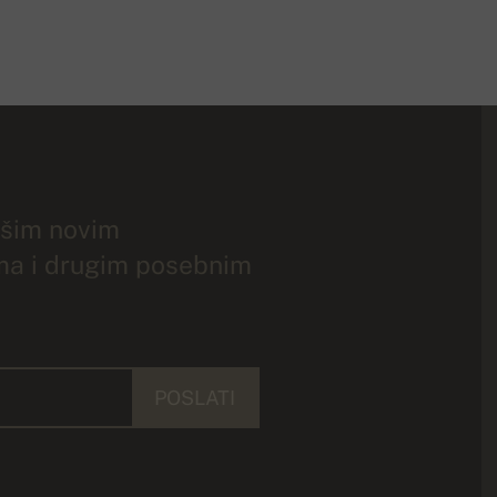
ašim novim
ma i drugim posebnim
POSLATI