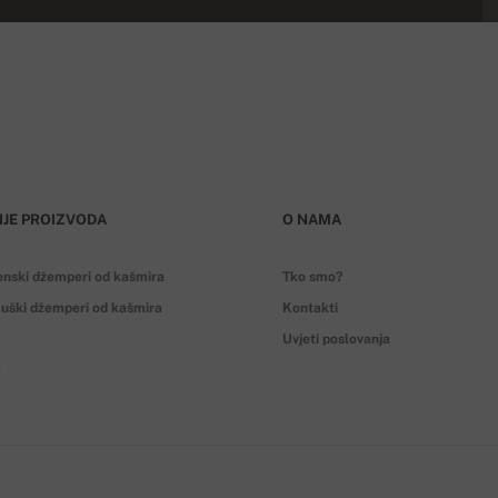
IJE PROIZVODA
O NAMA
enski džemperi od kašmira
Tko smo?
uški džemperi od kašmira
Kontakti
Uvjeti poslovanja
a