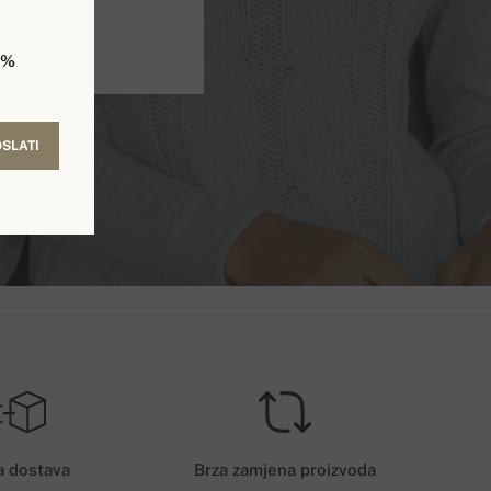
5%
SLATI
a dostava
Brza zamjena proizvoda