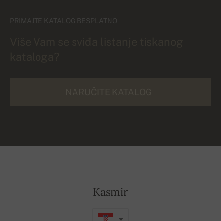
PRIMAJTE KATALOG BESPLATNO
Više Vam se sviđa listanje tiskanog
kataloga?
NARUČITE KATALOG
Kasmir