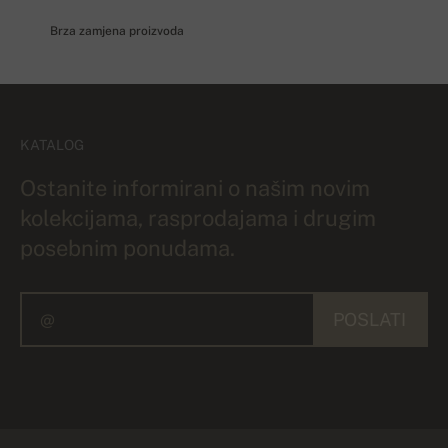
Brza zamjena proizvoda
KATALOG
Ostanite informirani o našim novim
kolekcijama, rasprodajama i drugim
posebnim ponudama.
POSLATI