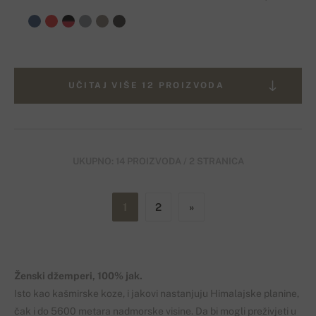
UČITAJ VIŠE 12 PROIZVODA
UKUPNO: 14 PROIZVODA / 2 STRANICA
1
2
»
Ženski džemperi, 100% jak.
Isto kao kašmirske koze, i jakovi nastanjuju Himalajske planine,
čak i do 5600 metara nadmorske visine. Da bi mogli preživjeti u