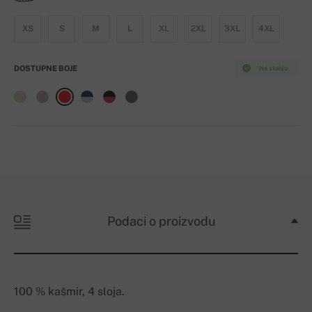
XS
S
M
L
XL
2XL
3XL
4XL
DOSTUPNE BOJE
Na stanju
Podaci o proizvodu
100 % kašmir, 4 sloja.