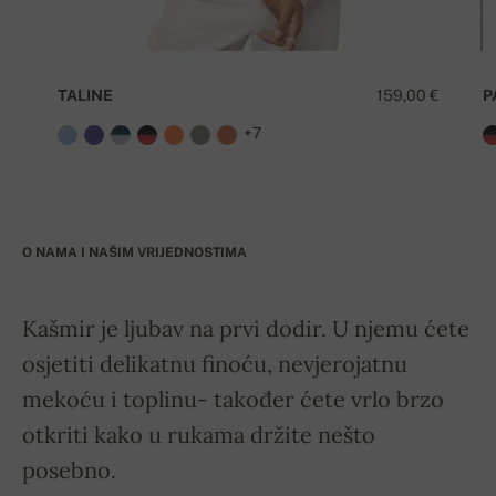
TALINE
159,00 €
P
+7
O NAMA I NAŠIM VRIJEDNOSTIMA
Kašmir je ljubav na prvi dodir. U njemu ćete
osjetiti delikatnu finoću, nevjerojatnu
mekoću i toplinu- također ćete vrlo brzo
otkriti kako u rukama držite nešto
posebno.