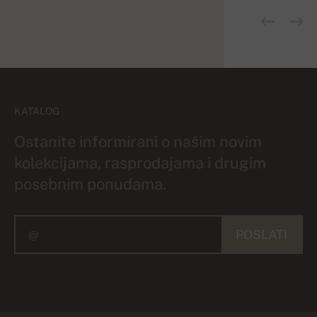
KATALOG
Ostanite informirani o našim novim
kolekcijama, rasprodajama i drugim
posebnim ponudama.
POSLATI