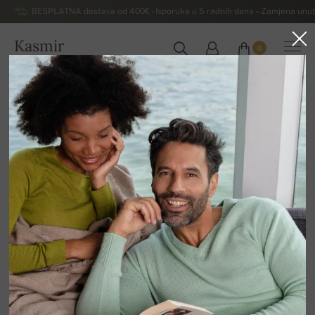
BESPLATNA dostava od 400€ - Isporuka u 5 radnih dana – Zamjena unut
Kasmir
0
HRVATSKA
Kuća
Luksuzni ženski džemperi od kašmira
Ženski džemperi od kašmira na dugmad