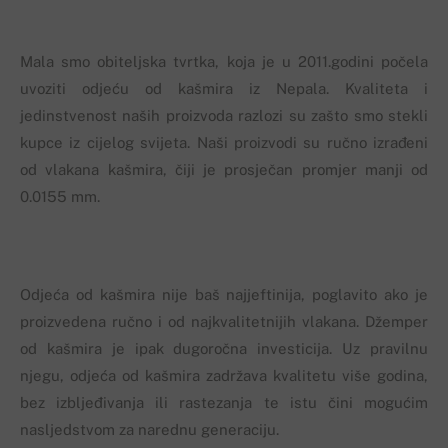
Mala smo obiteljska tvrtka, koja je u 2011.godini počela
uvoziti odjeću od kašmira iz Nepala. Kvaliteta i
jedinstvenost naših proizvoda razlozi su zašto smo stekli
kupce iz cijelog svijeta. Naši proizvodi su ručno izrađeni
od vlakana kašmira, čiji je prosječan promjer manji od
0.0155 mm.
Odjeća od kašmira nije baš najjeftinija, poglavito ako je
proizvedena ručno i od najkvalitetnijih vlakana. Džemper
od kašmira je ipak dugoročna investicija. Uz pravilnu
njegu, odjeća od kašmira zadržava kvalitetu više godina,
bez izbljeđivanja ili rastezanja te istu čini mogućim
nasljedstvom za narednu generaciju.