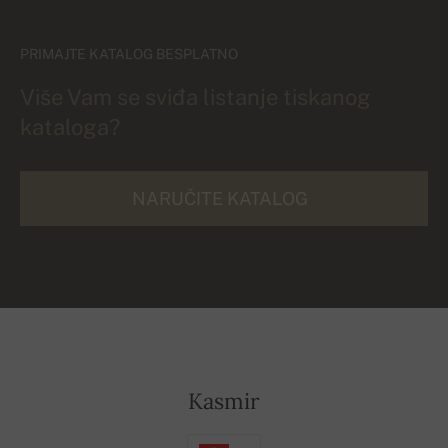
PRIMAJTE KATALOG BESPLATNO
Više Vam se sviđa listanje tiskanog
kataloga?
NARUČITE KATALOG
Kasmir