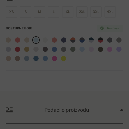
XS
S
M
L
XL
2XL
3XL
4XL
DOSTUPNE BOJE
Na stanju
Podaci o proizvodu