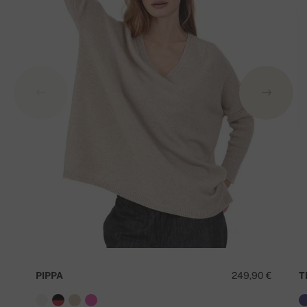
PIPPA
249,90 €
T