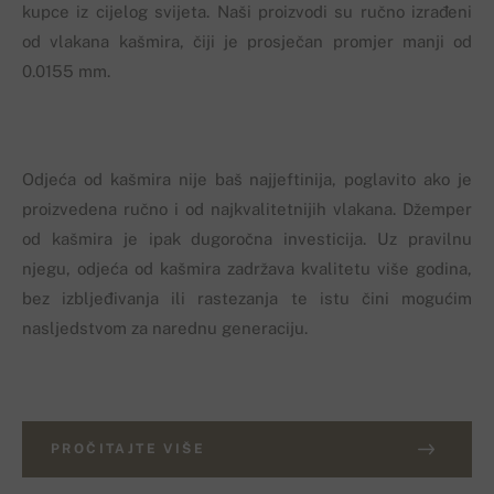
kupce iz cijelog svijeta. Naši proizvodi su ručno izrađeni
od vlakana kašmira, čiji je prosječan promjer manji od
0.0155 mm.
Odjeća od kašmira nije baš najjeftinija, poglavito ako je
proizvedena ručno i od najkvalitetnijih vlakana. Džemper
od kašmira je ipak dugoročna investicija. Uz pravilnu
njegu, odjeća od kašmira zadržava kvalitetu više godina,
bez izbljeđivanja ili rastezanja te istu čini mogućim
nasljedstvom za narednu generaciju.
PROČITAJTE VIŠE