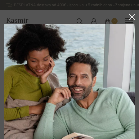
BESPLATNA dostava od 400€ - Isporuka u 5 radnih dana – Zamjena unut
Kasmir
0
HRVATSKA
Kuća
Luksuzni ženski džemperi od kašmira
Ženski džemperi od kašmira s V-izrezom