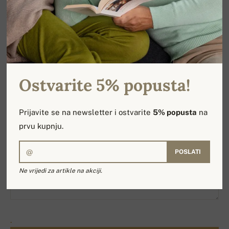
Vaše ime:*
Vaša e-adresa:*
Ostvarite 5% popusta!
Predmet:
Prijavite se na newsletter i ostvarite
5% popusta
na
prvu kupnju.
Tekst poruke:*
POSLATI
Ne vrijedi za artikle na akciji.
.