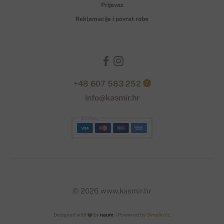
Prijevoz
Reklamacije i povrat robe
+48 607 583 252
?
info@kasmir.hr
Stripe
© 2026 www.kasmir.hr
Designed with
by
naum
. | Powered by
Simplia.cz
.