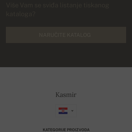
Više Vam se sviđa listanje tiskanog
kataloga?
NARUČITE KATALOG
Kasmir
KATEGORIJE PROIZVODA