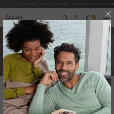
BESPLATNA dostava od 400€ - Isporuka u 5 radnih dana – Zamjena unut
Kasmir
0
HRVATSKA
Nabavite katalog besplatno
Ako preferirate listanje tiskanog kataloga, napišite
nam svoju adresu i kontakt podatke i mi ćemo Vam ga
besplatno dostaviti.