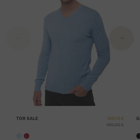
TOR SALE
169,15 €
G
199,00 €