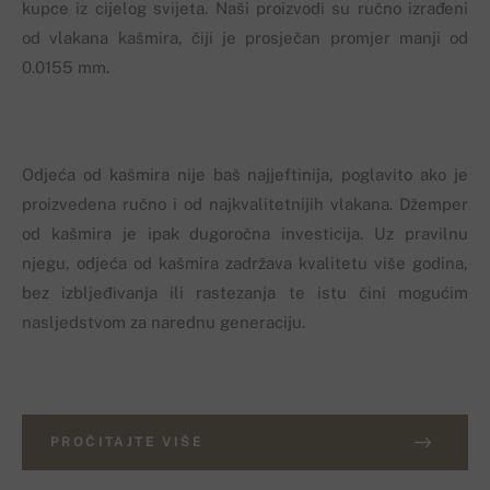
kupce iz cijelog svijeta. Naši proizvodi su ručno izrađeni
od vlakana kašmira, čiji je prosječan promjer manji od
0.0155 mm.
Odjeća od kašmira nije baš najjeftinija, poglavito ako je
proizvedena ručno i od najkvalitetnijih vlakana. Džemper
od kašmira je ipak dugoročna investicija. Uz pravilnu
njegu, odjeća od kašmira zadržava kvalitetu više godina,
bez izbljeđivanja ili rastezanja te istu čini mogućim
nasljedstvom za narednu generaciju.
PROČITAJTE VIŠE