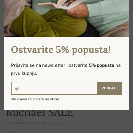
Ostvarite 5% popusta!
Prijavite se na newsletter i ostvarite
5% popusta
na
prvu kupnju.
POSLATI
Ne vrijedi za artikle na akciji.
-16%
Michael SALE
100% Pamuk Giza 45 | Broj slojeva: 2