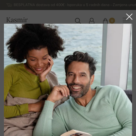
BESPLATNA dostava od 400€ - Isporuka u 5 radnih dana – Zamjena unut
Kasmir
0
HRVATSKA
Kuća
Rasprodaja
MUŠKI DŽEMPERI