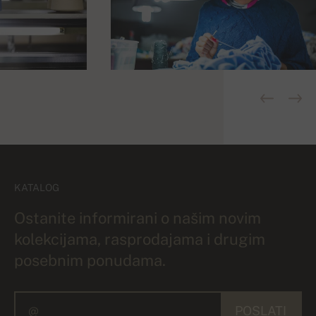
KATALOG
Ostanite informirani o našim novim
kolekcijama, rasprodajama i drugim
posebnim ponudama.
POSLATI