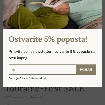
Ostvarite 5% popusta!
Prijavite se na newsletter i ostvarite
5% popusta
na
prvu kupnju.
POSLATI
Ne vrijedi za artikle na akciji.
-15%
Touraine-First SALE
100% Kašmir | Broj slojeva: 4