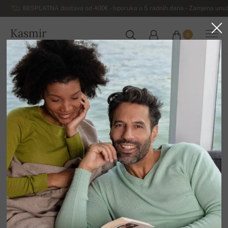
BESPLATNA dostava od 400€ - Isporuka u 5 radnih dana – Zamjena unut
Kasmir
0
HRVATSKA
Kuća
Rasprodaja
MUŠKI DŽEMPERI