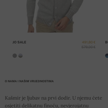
JO SALE
491,80 €
B
579,00 €
O NAMA I NAŠIM VRIJEDNOSTIMA
Kašmir je ljubav na prvi dodir. U njemu ćete
osjetiti delikatnu finoću, nevjerojatnu