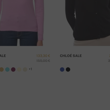
I
ALE
133,30 €
CHLOÉ SALE
155,00 €
3
+1