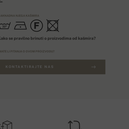
AKNADNA NJEGA KAŠMIRA
ako se pravilno brinuti o proizvodima od kašmira?
MATE LI PITANJA O OVOM PROIZVODU?
KONTAKTIRAJTE NAS
ARUDŽBE IZNAD 400€
ELIČINSKI BROJ
Besplatna dostava
EU
ROŠAK DOSTAVE – PLAĆANJE KARTICOM