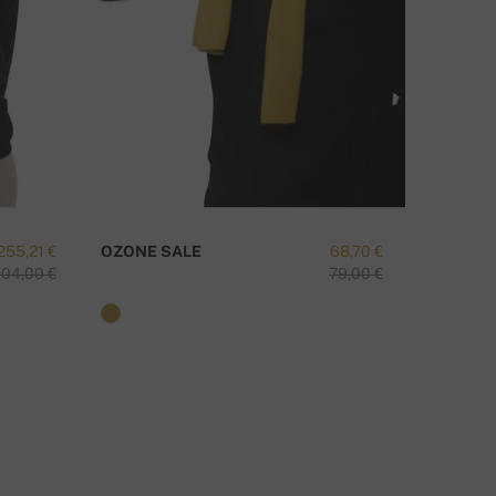
MATE LI PITANJA O OVOM PROIZVODU?
KONTAKTIRAJTE NAS
255,21 €
OZONE SALE
68,70 €
TAIPEI-
04,00 €
79,00 €