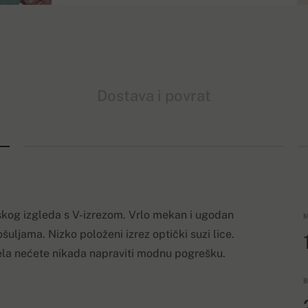
Dostava i povrat
kog izgleda s V-izrezom. Vrlo mekan i ugodan
M
šuljama. Nizko položeni izrez optički suzi lice.
la nećete nikada napraviti modnu pogrešku.
B