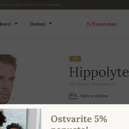
mjena unutar 14 dana nakon isporuke
karci
Dodaci
Rasprodaja
-18%
Hippolyt
100% Kašmir | Broj slojeva: 2
Tablica veličina
XS
XL
3XL
Ostvarite 5%
DOSTUPNE BOJE