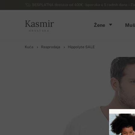
BESPLATNA dostava od 400€ - Isporuka u 5 radnih dana – Za
Kasmir
Žene
Muš
HRVATSKA
Kuća
Rasprodaja
Hippolyte SALE