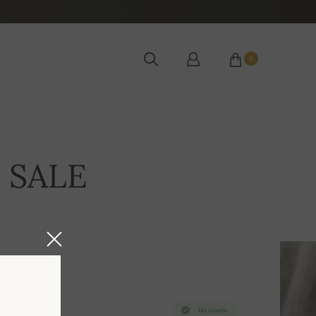
0
e SALE
Na stanju