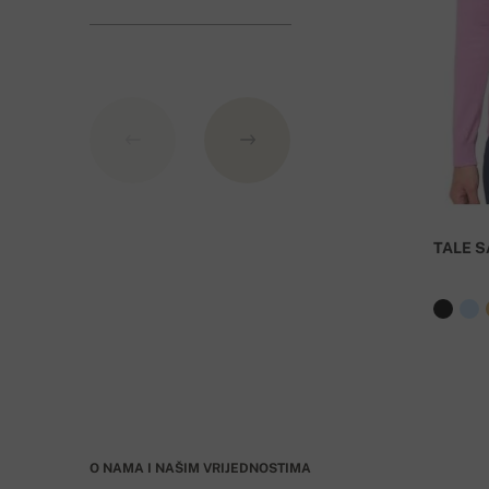
Banka: Slovenská sporiteľňa a.s., Nitra
Kao varijabilni simbol nevedite broj narudžbe.
TALE S
O NAMA I NAŠIM VRIJEDNOSTIMA