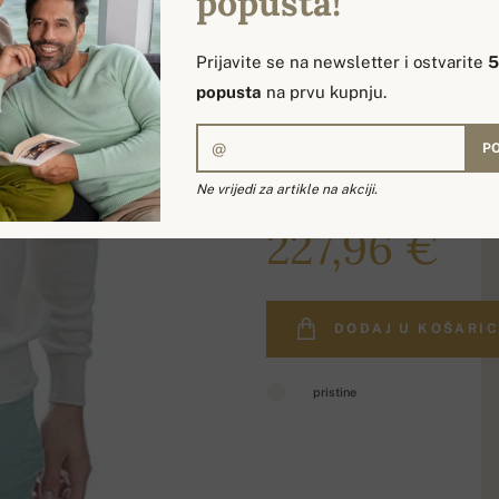
popusta!
Prijavite se na newsletter i ostvarite
popusta
na prvu kupnju.
PO
Ne vrijedi za artikle na akciji.
278,00 €
227,96 €
DODAJ U KOŠARI
pristine