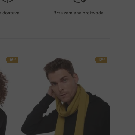
6€
a dostava
Brza zamjena proizvoda
AČIN DOSTAVE
-16%
-13%