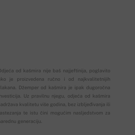
Odjeća od kašmira nije baš najjeftinija, poglavito
ako je proizvedena ručno i od najkvalitetnijih
vlakana. Džemper od kašmira je ipak dugoročna
investicija. Uz pravilnu njegu, odjeća od kašmira
adržava kvalitetu više godina, bez izbljeđivanja ili
rastezanja te istu čini mogućim nasljedstvom za
narednu generaciju.