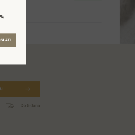
5%
SLATI
CU
Do 5 dana