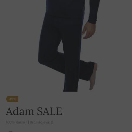
-19%
Adam SALE
100% Kašmir | Broj slojeva: 2