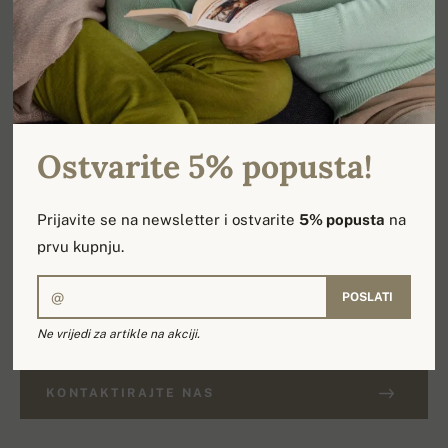
zatvaranje na gumbove. Hlaće sa vezicom na stezanje
za udobno nošenje. Odlično grije, i prilagoditi će se
svojim oblikom vašemu tijelu. Preporučujemo.
Ostvarite 5% popusta!
MATERIJAL
100% Kašmir
Prijavite se na newsletter i ostvarite
5% popusta
na
prvu kupnju.
BROJ SLOJEVA
2
POSLATI
Ne vrijedi za artikle na akciji.
IMATE LI PITANJA O OVOM PROIZVODU?
KONTAKTIRAJTE NAS