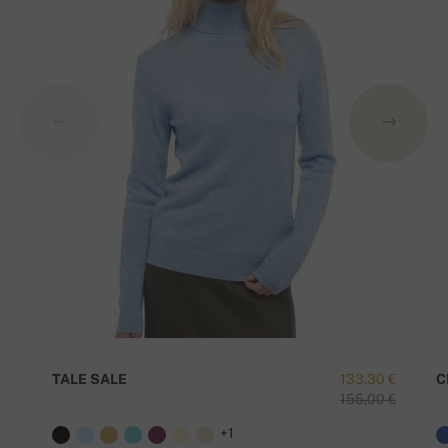
TALE SALE
133,30 €
C
155,00 €
+1