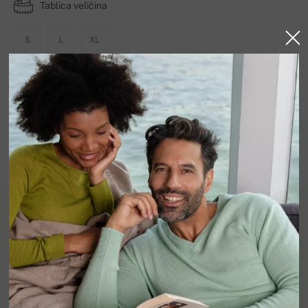
Tablica veličina
S
L
XL
DOSTUPNE BOJE
Na stanju
Podaci o proizvodu
100% kašmir, 2 sloja. Muška pidžama. Klasičnog kroja,