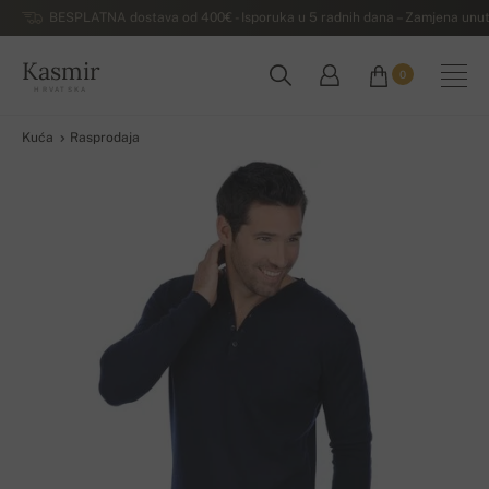
BESPLATNA dostava od 400€ - Isporuka u 5 radnih dana – Zamjena unut
Kasmir
0
HRVATSKA
Kuća
Rasprodaja