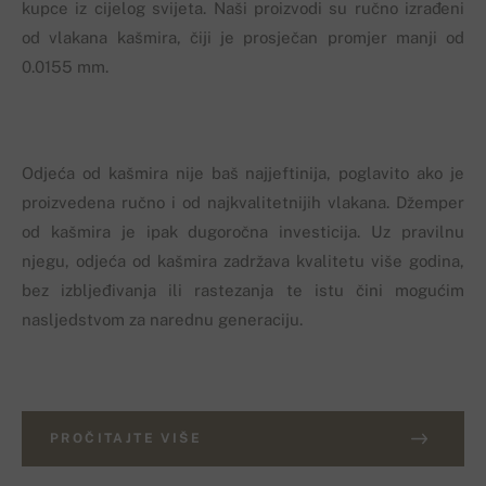
kupce iz cijelog svijeta. Naši proizvodi su ručno izrađeni
od vlakana kašmira, čiji je prosječan promjer manji od
0.0155 mm.
Odjeća od kašmira nije baš najjeftinija, poglavito ako je
proizvedena ručno i od najkvalitetnijih vlakana. Džemper
od kašmira je ipak dugoročna investicija. Uz pravilnu
njegu, odjeća od kašmira zadržava kvalitetu više godina,
bez izbljeđivanja ili rastezanja te istu čini mogućim
nasljedstvom za narednu generaciju.
PROČITAJTE VIŠE