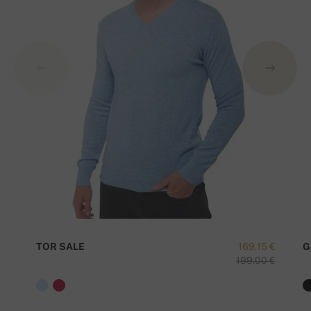
TOR SALE
169,15 €
G
199,00 €