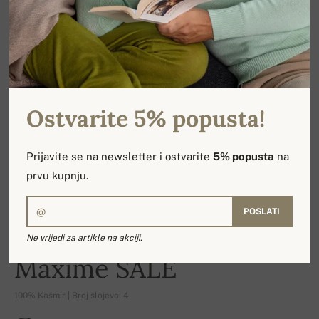
Ostvarite 5% popusta!
Prijavite se na newsletter i ostvarite
5% popusta
na
prvu kupnju.
POSLATI
Ne vrijedi za artikle na akciji.
-16%
Maxime SALE
100% Kašmir | Broj slojeva: 4