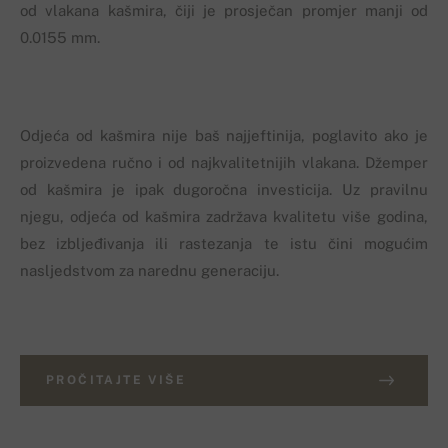
od vlakana kašmira, čiji je prosječan promjer manji od
0.0155 mm.
Odjeća od kašmira nije baš najjeftinija, poglavito ako je
proizvedena ručno i od najkvalitetnijih vlakana. Džemper
od kašmira je ipak dugoročna investicija. Uz pravilnu
njegu, odjeća od kašmira zadržava kvalitetu više godina,
bez izbljeđivanja ili rastezanja te istu čini mogućim
nasljedstvom za narednu generaciju.
PROČITAJTE VIŠE