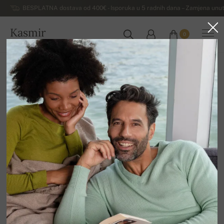
BESPLATNA dostava od 400€ - Isporuka u 5 radnih dana – Zamjena unut
Kasmir
0
HRVATSKA
Kuća
Rasprodaja
MUŠKI DŽEMPERI