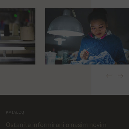
KATALOG
Ostanite informirani o našim novim