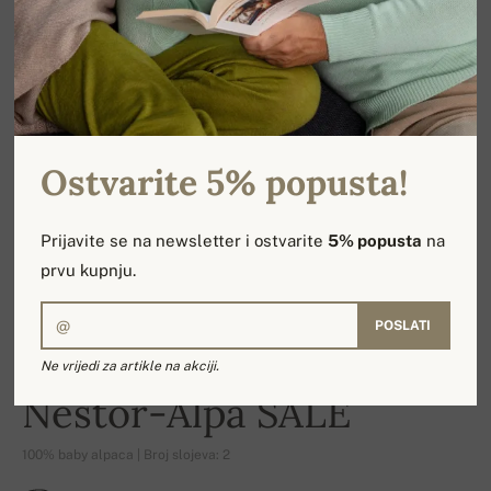
Ostvarite 5% popusta!
Prijavite se na newsletter i ostvarite
5% popusta
na
prvu kupnju.
POSLATI
Ne vrijedi za artikle na akciji.
-17%
Nestor-Alpa SALE
100% baby alpaca | Broj slojeva: 2