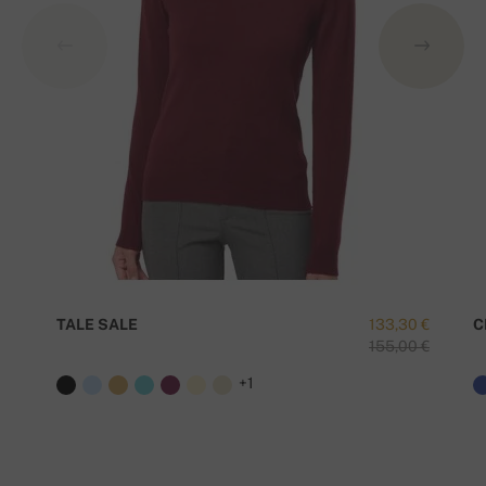
TALE SALE
133,30 €
C
155,00 €
+1