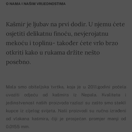
O NAMA I NAŠIM VRIJEDNOSTIMA
Kašmir je ljubav na prvi dodir. U njemu ćete
osjetiti delikatnu finoću, nevjerojatnu
mekoću i toplinu- također ćete vrlo brzo
otkriti kako u rukama držite nešto
posebno.
Mala smo obiteljska tvrtka, koja je u 2011.godini počela
uvoziti odjeću od kašmira iz Nepala. Kvaliteta i
jedinstvenost naših proizvoda razlozi su zašto smo stekli
kupce iz cijelog svijeta. Naši proizvodi su ručno izrađeni
od vlakana kašmira, čiji je prosječan promjer manji od
0.0155 mm.