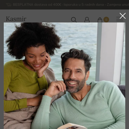
BESPLATNA dostava od 400€ - Isporuka u 5 radnih dana – Zamjena unut
Kasmir
0
HRVATSKA
Kuća
Rasprodaja