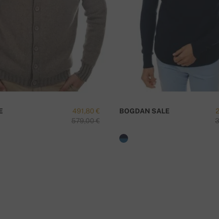
I
E
491,80 €
BOGDAN SALE
579,00 €
3