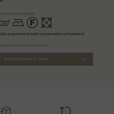
AKNADNA NJEGA KAŠMIRA
ako se pravilno brinuti o proizvodima od kašmira?
MATE LI PITANJA O OVOM PROIZVODU?
KONTAKTIRAJTE NAS
ARUDŽBE IZNAD 400€
ELIČINSKI BROJ
Besplatna dostava
EU
ROŠAK DOSTAVE – PLAĆANJE KARTICOM