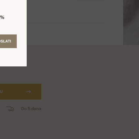
5%
SLATI
CU
Do 5 dana