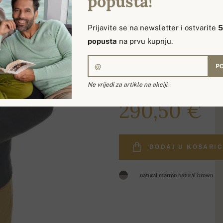
popusta!
Prijavite se na newsletter i ostvarite
popusta
na prvu kupnju.
PO
Ne vrijedi za artikle na akciji.
350,00 €
290,50 €
DODAJ U KOŠARI
natural marron natural brown