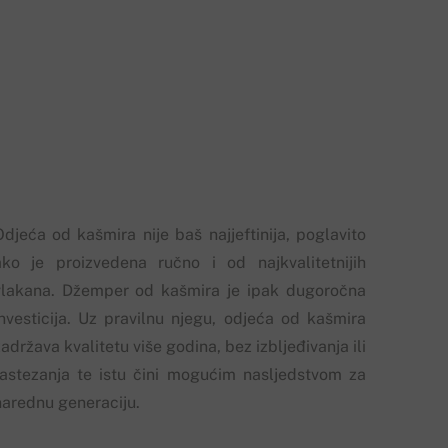
Odjeća od kašmira nije baš najjeftinija, poglavito
ako je proizvedena ručno i od najkvalitetnijih
vlakana. Džemper od kašmira je ipak dugoročna
investicija. Uz pravilnu njegu, odjeća od kašmira
adržava kvalitetu više godina, bez izbljeđivanja ili
rastezanja te istu čini mogućim nasljedstvom za
narednu generaciju.