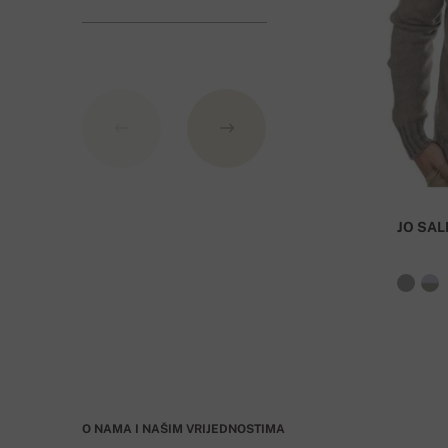
Banka: Slovenská sporiteľňa a.s., Nitra
Kao varijabilni simbol nevedite broj narudžbe.
JO SAL
O NAMA I NAŠIM VRIJEDNOSTIMA