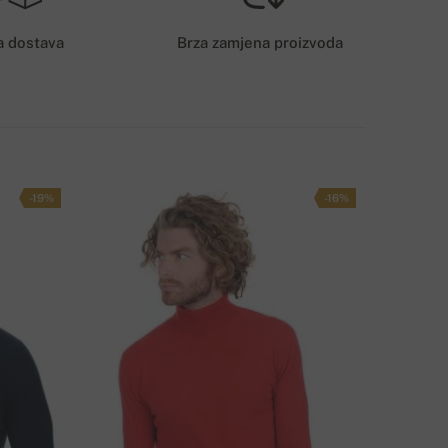
6€
a dostava
Brza zamjena proizvoda
AČIN DOSTAVE
-19%
-16%