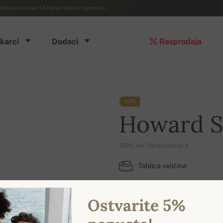
mjena unutar 14 dana nakon isporuke
karci
Dodaci
Rasprodaja
-17%
Howard 
100% Jak | Broj slojeva: 4
Tablica veličina
XL
Ostvarite 5%
DOSTUPNE BOJE