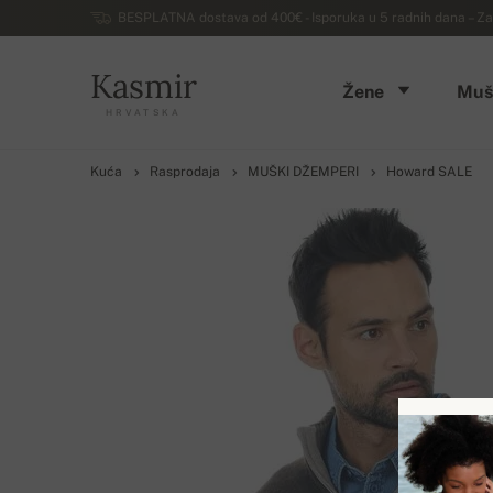
BESPLATNA dostava od 400€ - Isporuka u 5 radnih dana – Za
Kasmir
Žene
Muš
HRVATSKA
Kuća
Rasprodaja
MUŠKI DŽEMPERI
Howard SALE