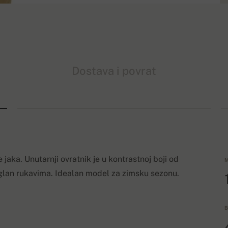
Dostava i povrat
jaka. Unutarnji ovratnik je u kontrastnoj boji od
M
glan rukavima. Idealan model za zimsku sezonu.
B