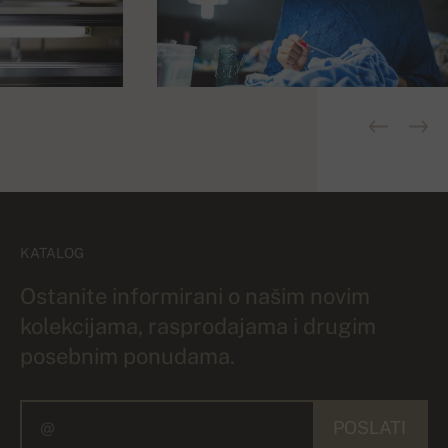
KATALOG
Ostanite informirani o našim novim
kolekcijama, rasprodajama i drugim
posebnim ponudama.
POSLATI