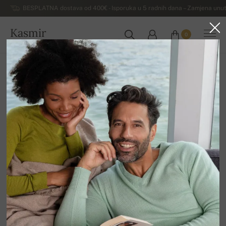
BESPLATNA dostava od 400€ - Isporuka u 5 radnih dana – Zamjena unut
Kasmir
0
HRVATSKA
Kuća
Luksuzni ženski džemperi od kašmira
Ženski džemperi od kašmira s V-izrezom