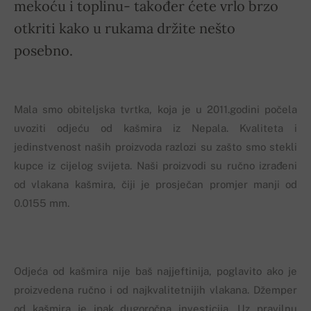
mekoću i toplinu- također ćete vrlo brzo
otkriti kako u rukama držite nešto
posebno.
Mala smo obiteljska tvrtka, koja je u 2011.godini počela
uvoziti odjeću od kašmira iz Nepala. Kvaliteta i
jedinstvenost naših proizvoda razlozi su zašto smo stekli
kupce iz cijelog svijeta. Naši proizvodi su ručno izrađeni
od vlakana kašmira, čiji je prosječan promjer manji od
0.0155 mm.
Odjeća od kašmira nije baš najjeftinija, poglavito ako je
proizvedena ručno i od najkvalitetnijih vlakana. Džemper
od kašmira je ipak dugoročna investicija. Uz pravilnu