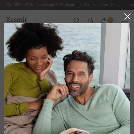
BESPLATNA dostava od 400€ - Isporuka u 5 radnih dana – Zamjena unut
Kasmir
0
HRVATSKA
Kuća
Luksuzni ženski džemperi od kašmira
Ženski džemperi od kašmira s V-izrezom