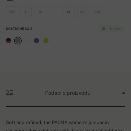
XS
S
M
L
XL
2XL
3XL
DOSTUPNE BOJE
Na stanju
Podaci o proizvodu
Soft and refined, the PALMA women’s jumper in
cashmere down delights with its exceptional lightness