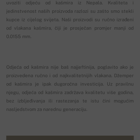
uvoziti odjeću od kašmira iz Nepala. Kvaliteta i
jedinstvenost naših proizvoda razlozi su zašto smo stekli
kupce iz cijelog svijeta. Naši proizvodi su ručno izrađeni
od vlakana kašmira, čiji je prosječan promjer manji od
0.0155 mm.
Odjeća od kašmira nije baš najjeftinija, poglavito ako je
proizvedena ručno i od najkvalitetnijih vlakana. Džemper
od kašmira je ipak dugoročna investicija. Uz pravilnu
njegu, odjeća od kašmira zadržava kvalitetu više godina,
bez izbljeđivanja ili rastezanja te istu čini mogućim
nasljedstvom za narednu generaciju.