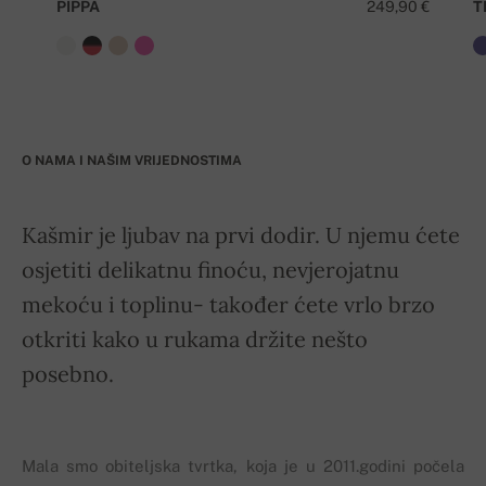
PIPPA
249,90 €
T
O NAMA I NAŠIM VRIJEDNOSTIMA
Kašmir je ljubav na prvi dodir. U njemu ćete
osjetiti delikatnu finoću, nevjerojatnu
mekoću i toplinu- također ćete vrlo brzo
otkriti kako u rukama držite nešto
posebno.
Mala smo obiteljska tvrtka, koja je u 2011.godini počela