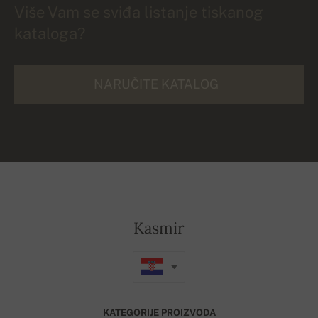
Više Vam se sviđa listanje tiskanog
kataloga?
NARUČITE KATALOG
Kasmir
KATEGORIJE PROIZVODA