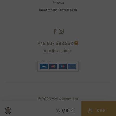
Prijevoz
Reklamacije i povrat robe
+48 607 583 252
?
info@kasmir.hr
Stripe
© 2026 www.kasmir.hr
179,90 €
KUPI
Designed with
by
naum
. | Powered by
Simplia.cz
.