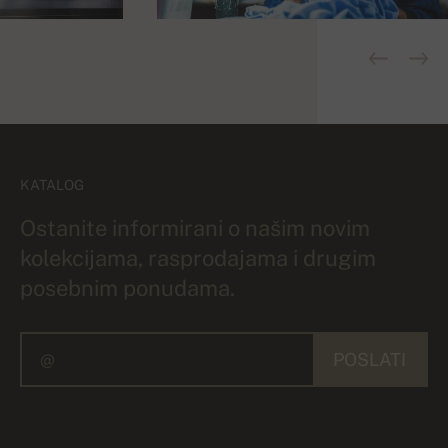
KATALOG
Ostanite informirani o našim novim
kolekcijama, rasprodajama i drugim
posebnim ponudama.
POSLATI