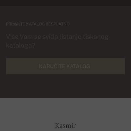
PRIMAJTE KATALOG BESPLATNO
Više Vam se sviđa listanje tiskanog
kataloga?
NARUČITE KATALOG
Kasmir