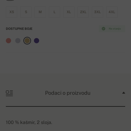
XS
S
M
L
XL
2XL
3XL
4XL
DOSTUPNE BOJE
Na stanju
Podaci o proizvodu
100 % kašmir, 2 sloja.