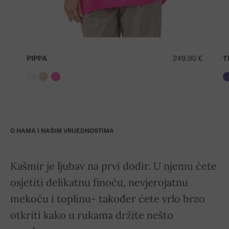
PIPPA
249,90 €
T
O NAMA I NAŠIM VRIJEDNOSTIMA
Kašmir je ljubav na prvi dodir. U njemu ćete
osjetiti delikatnu finoću, nevjerojatnu
mekoću i toplinu- također ćete vrlo brzo
otkriti kako u rukama držite nešto