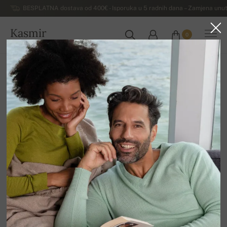
BESPLATNA dostava od 400€ - Isporuka u 5 radnih dana – Zamjena unut
Kasmir
0
HRVATSKA
Kuća
Luksuzni ženski džemperi od kašmira
Ženski džemperi od kašmira s V-izrezom