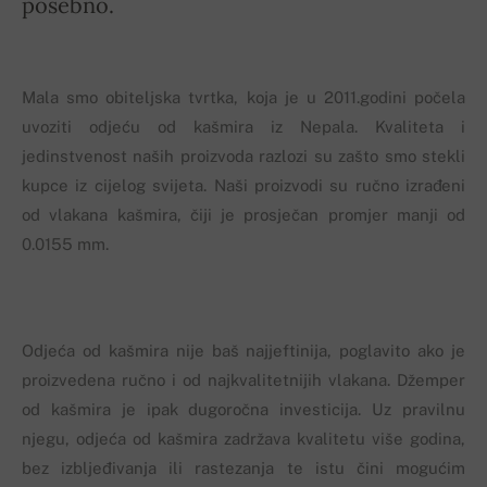
posebno.
Mala smo obiteljska tvrtka, koja je u 2011.godini počela
uvoziti odjeću od kašmira iz Nepala. Kvaliteta i
jedinstvenost naših proizvoda razlozi su zašto smo stekli
kupce iz cijelog svijeta. Naši proizvodi su ručno izrađeni
od vlakana kašmira, čiji je prosječan promjer manji od
0.0155 mm.
Odjeća od kašmira nije baš najjeftinija, poglavito ako je
proizvedena ručno i od najkvalitetnijih vlakana. Džemper
od kašmira je ipak dugoročna investicija. Uz pravilnu
njegu, odjeća od kašmira zadržava kvalitetu više godina,
bez izbljeđivanja ili rastezanja te istu čini mogućim