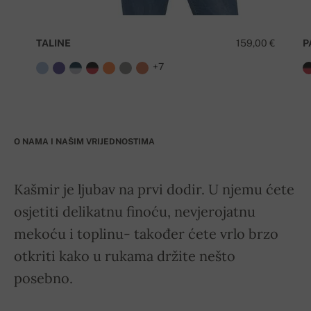
TALINE
159,00 €
P
+7
O NAMA I NAŠIM VRIJEDNOSTIMA
Kašmir je ljubav na prvi dodir. U njemu ćete
osjetiti delikatnu finoću, nevjerojatnu
mekoću i toplinu- također ćete vrlo brzo
otkriti kako u rukama držite nešto
posebno.