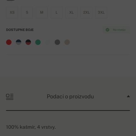
XS
S
M
L
XL
2XL
3XL
DOSTUPNE BOJE
Na stanju
Podaci o proizvodu
100% kašmír, 4 vrstvy.