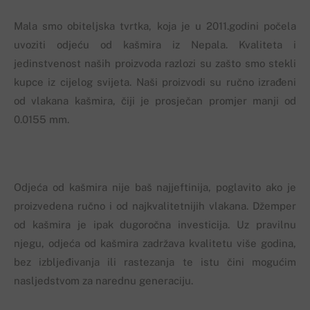
Mala smo obiteljska tvrtka, koja je u 2011.godini počela
uvoziti odjeću od kašmira iz Nepala. Kvaliteta i
jedinstvenost naših proizvoda razlozi su zašto smo stekli
kupce iz cijelog svijeta. Naši proizvodi su ručno izrađeni
od vlakana kašmira, čiji je prosječan promjer manji od
0.0155 mm.
Odjeća od kašmira nije baš najjeftinija, poglavito ako je
proizvedena ručno i od najkvalitetnijih vlakana. Džemper
od kašmira je ipak dugoročna investicija. Uz pravilnu
njegu, odjeća od kašmira zadržava kvalitetu više godina,
bez izbljeđivanja ili rastezanja te istu čini mogućim
nasljedstvom za narednu generaciju.