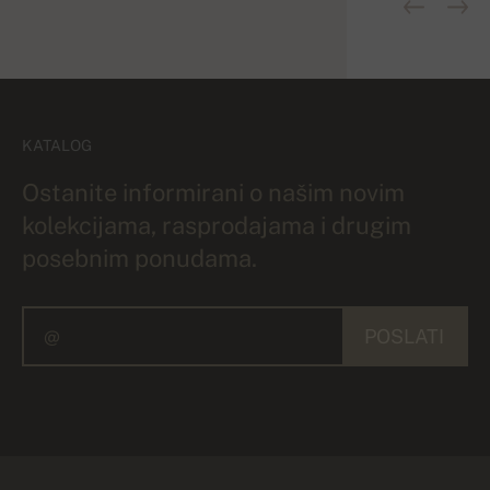
KATALOG
Ostanite informirani o našim novim
kolekcijama, rasprodajama i drugim
posebnim ponudama.
POSLATI