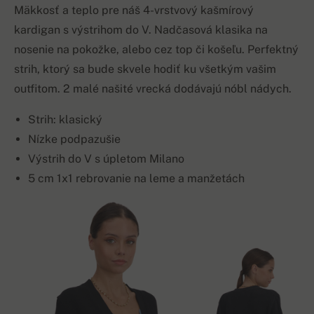
Mäkkosť a teplo pre náš 4-vrstvový kašmírový
kardigan s výstrihom do V. Nadčasová klasika na
nosenie na pokožke, alebo cez top či košeľu. Perfektný
strih, ktorý sa bude skvele hodiť ku všetkým vašim
outfitom. 2 malé našité vrecká dodávajú nóbl nádych.
Strih: klasický
Nízke podpazušie
Výstrih do V s úpletom Milano
5 cm 1x1 rebrovanie na leme a manžetách