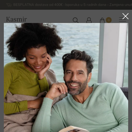
BESPLATNA dostava od 400€ - Isporuka u 5 radnih dana – Zamjena unut
Kasmir
0
HRVATSKA
Kuća
Luksuzni ženski džemperi od kašmira
Ženski džemperi od kašmira na dugmad