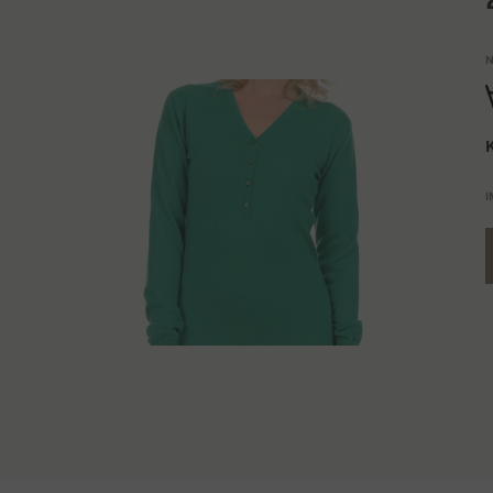
N
K
I