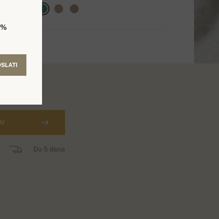
5%
SLATI
CU
Do 5 dana