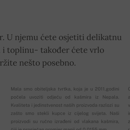
r. U njemu ćete osjetiti delikatnu
i toplinu- također ćete vrlo
držite nešto posebno.
Mala smo obiteljska tvrtka, koja je u 2011.godini
počela uvoziti odjeću od kašmira iz Nepala.
Kvaliteta i jedinstvenost naših proizvoda razlozi su
zašto smo stekli kupce iz cijelog svijeta. Naši
proizvodi su ručno izrađeni od vlakana kašmira,
z
čiji je prosječan promjer manji od 0.0155 mm.