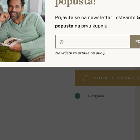
popusta!
Prijavite se na newsletter i ostvarite
popusta
na prvu kupnju.
PO
335,00 €
Ne vrijedi za artikle na akciji.
DODAJ U KOŠARI
evergreen