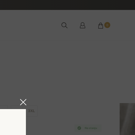
0
XL
2XL
3XL
Na stanju