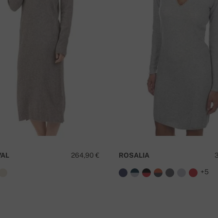
I
VAL
264,90 €
ROSALIA
+5