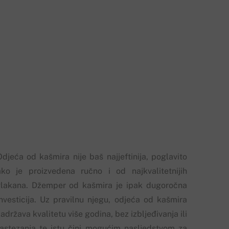
Odjeća od kašmira nije baš najjeftinija, poglavito
ako je proizvedena ručno i od najkvalitetnijih
vlakana. Džemper od kašmira je ipak dugoročna
investicija. Uz pravilnu njegu, odjeća od kašmira
adržava kvalitetu više godina, bez izbljeđivanja ili
rastezanja te istu čini mogućim nasljedstvom za