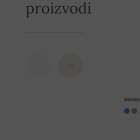
proizvodi
IBAN: SK7109000000000233073526
BIC: GIBASKBX
Banka: Slovenská sporiteľňa a.s., Nitra
Kao varijabilni simbol nevedite broj narudžbe.
RICHE