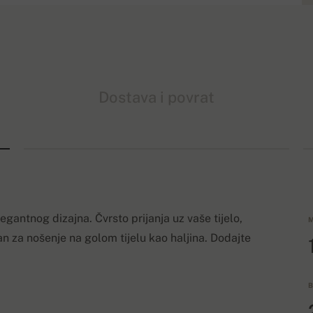
Dostava i povrat
gantnog dizajna. Čvrsto prijanja uz vaše tijelo,
M
 za nošenje na golom tijelu kao haljina. Dodajte
B