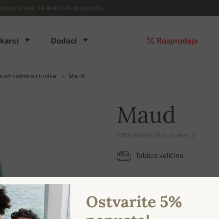
mjena unutar 14 dana nakon isporuke
karci
Dodaci
Rasprodaja
e od kašmira i tunike
Maud
Maud
100% Kašmir | Broj slojeva: 2
Tablica veličina
XS
S
M
L
Ostvarite 5%
DOSTUPNE BOJE