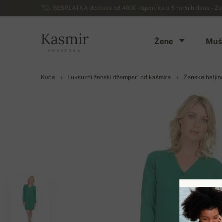
BESPLATNA dostava od 400€ - Isporuka u 5 radnih dana – Za
Kasmir
Žene
Muš
HRVATSKA
Kuća
Luksuzni ženski džemperi od kašmira
Ženske haljin