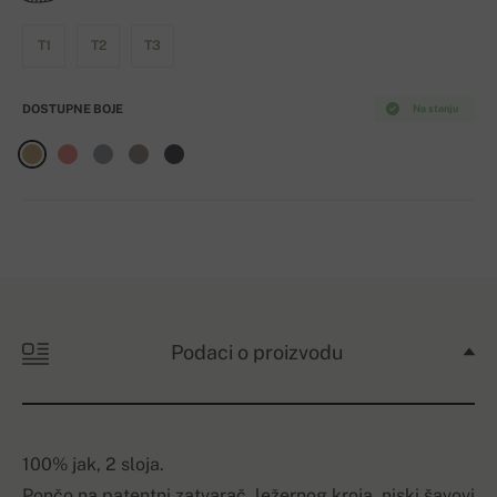
T1
T2
T3
DOSTUPNE BOJE
Na stanju
Podaci o proizvodu
100% jak, 2 sloja.
Pončo na patentni zatvarač, ležernog kroja, niski šavovi