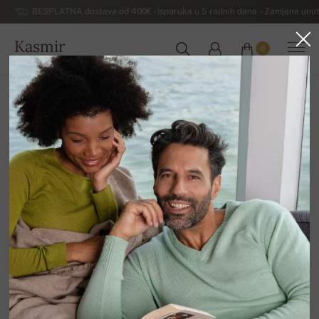
BESPLATNA dostava od 400€ - Isporuka u 5 radnih dana – Zamjena unut
Kasmir
0
HRVATSKA
Kuća
Luksuzni ženski džemperi od kašmira
Ženski džemperi od jaka