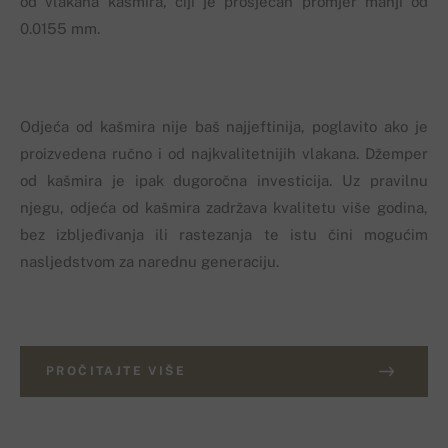
od vlakana kašmira, čiji je prosječan promjer manji od
0.0155 mm.
Odjeća od kašmira nije baš najjeftinija, poglavito ako je
proizvedena ručno i od najkvalitetnijih vlakana. Džemper
od kašmira je ipak dugoročna investicija. Uz pravilnu
njegu, odjeća od kašmira zadržava kvalitetu više godina,
bez izbljeđivanja ili rastezanja te istu čini mogućim
nasljedstvom za narednu generaciju.
PROČITAJTE VIŠE