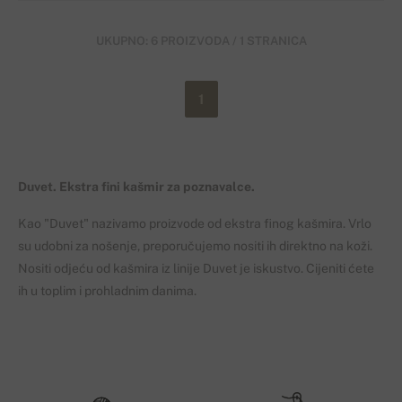
UKUPNO: 6 PROIZVODA / 1 STRANICA
1
Duvet. Ekstra fini kašmir za poznavalce.
Kao
"Duvet" nazivamo
proizvode od
ekstra finog
kašmira.
Vrlo
su udobni
za nošenje
,
preporučujemo nositi ih direktno na koži
.
Nositi odjeću od kašmira iz linije D
uvet
je
iskustvo
. C
ijeniti ćete
ih u toplim i
prohladnim
danima
.