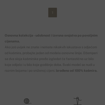
1
Osnovna kolekcija
-
udobnost i
izvrsna svojstva p
o povoljnim
cijenama
.
Ako
još uvijek ne znate
i nemate
nikakvih
iskustava s odjećom
od kašmira,
probajte
jedan od
modela
osnovne
linije
. Džemperi
sa dva
sloja
kašmirske
pređe izgledat će fantastično uz
bilo
koje odijelo
i u
bilo koje godišnje doba.
Svaki model
se nudi u
raznim bojama
i
po sniženoj
cijeni
.
Izrađeno od
100
%
kašmira.