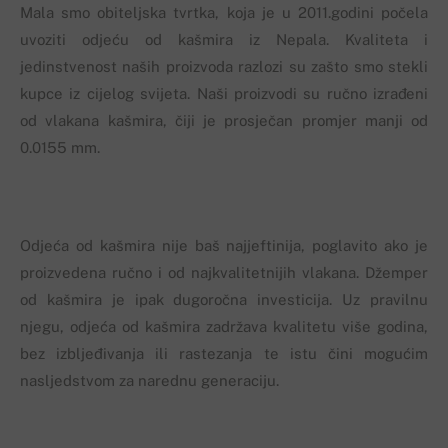
Mala smo obiteljska tvrtka, koja je u 2011.godini počela
uvoziti odjeću od kašmira iz Nepala. Kvaliteta i
jedinstvenost naših proizvoda razlozi su zašto smo stekli
kupce iz cijelog svijeta. Naši proizvodi su ručno izrađeni
od vlakana kašmira, čiji je prosječan promjer manji od
0.0155 mm.
Odjeća od kašmira nije baš najjeftinija, poglavito ako je
proizvedena ručno i od najkvalitetnijih vlakana. Džemper
od kašmira je ipak dugoročna investicija. Uz pravilnu
njegu, odjeća od kašmira zadržava kvalitetu više godina,
bez izbljeđivanja ili rastezanja te istu čini mogućim
nasljedstvom za narednu generaciju.