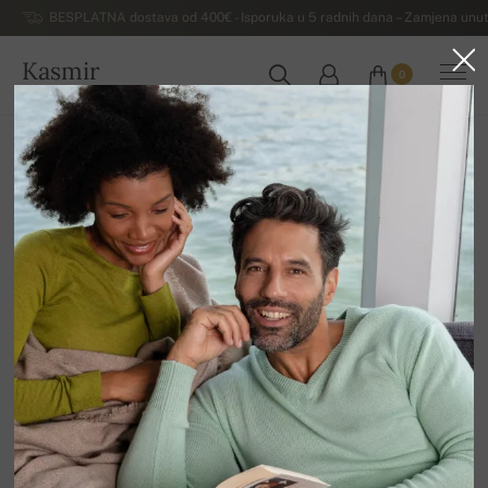
BESPLATNA dostava od 400€ - Isporuka u 5 radnih dana – Zamjena unut
Kasmir
0
HRVATSKA
Kuća
Luksuzni muški džemperi od kašmira
Muški kašmir Duvet