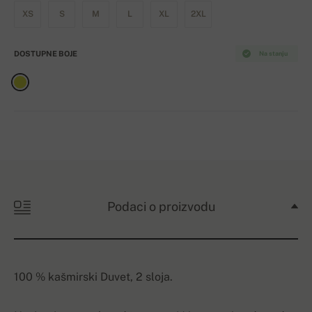
XS
S
M
L
XL
2XL
DOSTUPNE BOJE
Na stanju
Podaci o proizvodu
100 % kašmirski Duvet, 2 sloja.