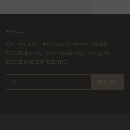
KATALOG
Ostanite informirani o našim novim
kolekcijama, rasprodajama i drugim
posebnim ponudama.
POSLATI