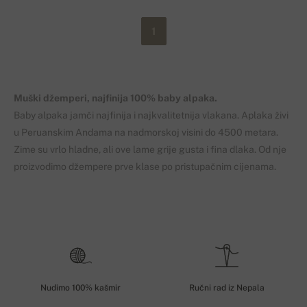
1
Muški džemperi, najfinija 100% baby alpaka.
Baby alpaka jamči najfinija i najkvalitetnija vlakana. Aplaka živi
u Peruanskim Andama na nadmorskoj visini do 4500 metara.
Zime su vrlo hladne, ali ove lame grije gusta i fina dlaka. Od nje
proizvodimo džempere prve klase po pristupačnim cijenama.
Nudimo 100% kašmir
Ručni rad iz Nepala