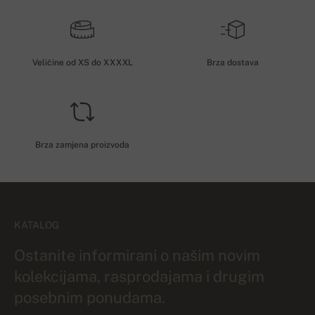
Veličine od XS do XXXXL
Brza dostava
Brza zamjena proizvoda
KATALOG
Ostanite informirani o našim novim
kolekcijama, rasprodajama i drugim
posebnim ponudama.