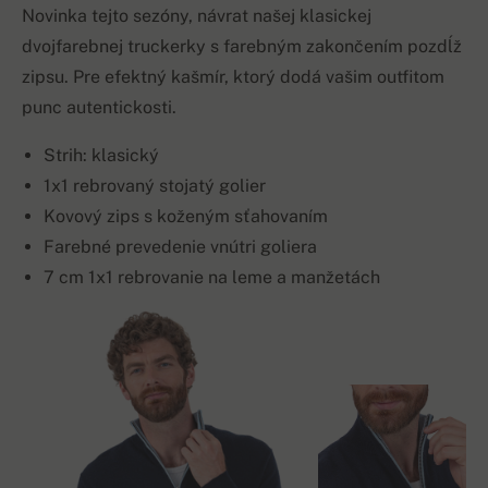
Novinka tejto sezóny, návrat našej klasickej
dvojfarebnej truckerky s farebným zakončením pozdĺž
zipsu. Pre efektný kašmír, ktorý dodá vašim outfitom
punc autentickosti.
Strih: klasický
1x1 rebrovaný stojatý golier
Kovový zips s koženým sťahovaním
Farebné prevedenie vnútri goliera
7 cm 1x1 rebrovanie na leme a manžetách