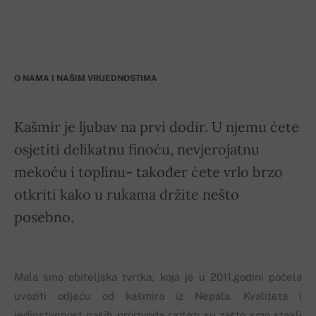
O NAMA I NAŠIM VRIJEDNOSTIMA
Kašmir je ljubav na prvi dodir. U njemu ćete
osjetiti delikatnu finoću, nevjerojatnu
mekoću i toplinu- također ćete vrlo brzo
otkriti kako u rukama držite nešto
posebno.
Mala smo obiteljska tvrtka, koja je u 2011.godini počela
uvoziti odjeću od kašmira iz Nepala. Kvaliteta i
jedinstvenost naših proizvoda razlozi su zašto smo stekli