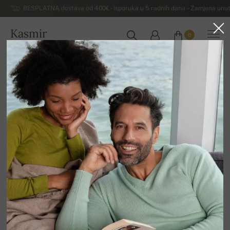
BESPLATNA dostava od 400€ - Isporuka u 5 radnih dana – Zamjena unut
Kasmir
0
HRVATSKA
Kuća
Luksuzni muški džemperi od kašmira
Muške dolčevite od kašmira