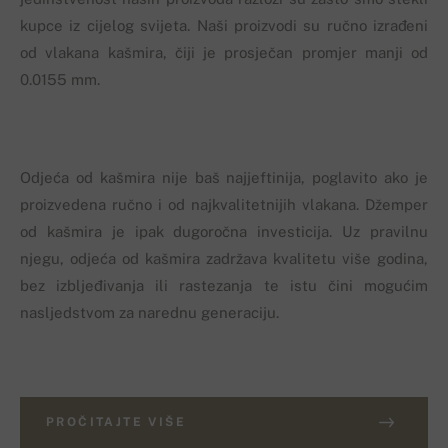
kupce iz cijelog svijeta. Naši proizvodi su ručno izrađeni
od vlakana kašmira, čiji je prosječan promjer manji od
0.0155 mm.
Odjeća od kašmira nije baš najjeftinija, poglavito ako je
proizvedena ručno i od najkvalitetnijih vlakana. Džemper
od kašmira je ipak dugoročna investicija. Uz pravilnu
njegu, odjeća od kašmira zadržava kvalitetu više godina,
bez izbljeđivanja ili rastezanja te istu čini mogućim
nasljedstvom za narednu generaciju.
PROČITAJTE VIŠE