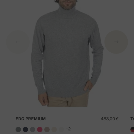
EDG PREMIUM
483,00 €
T
+2