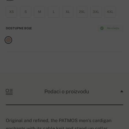
XS
S
M
L
XL
2XL
3XL
4XL
DOSTUPNE BOJE
Na stanju
Podaci o proizvodu
Original and refined, the PATMOS men’s cardigan
enchants with its cable knit and stand-up collar.