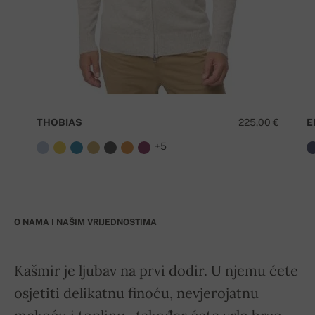
THOBIAS
225,00 €
E
+5
O NAMA I NAŠIM VRIJEDNOSTIMA
Kašmir je ljubav na prvi dodir. U njemu ćete
osjetiti delikatnu finoću, nevjerojatnu