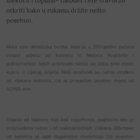
mekoću i toplinu- također ćete vrlo brzo
otkriti kako u rukama držite nešto
posebno.
Mala smo obiteljska tvrtka, koja je u 2011.godini počela
uvoziti odjeću od kašmira iz Nepala. Kvaliteta i
jedinstvenost naših proizvoda razlozi su zašto smo stekli
kupce iz cijelog svijeta. Naši proizvodi su ručno izrađeni
od vlakana kašmira, čiji je prosječan promjer manji od
0.0155 mm.
Odjeća od kašmira nije baš najjeftinija, poglavito ako je
proizvedena ručno i od najkvalitetnijih vlakana. Džemper
od kašmira je ipak dugoročna investicija. Uz pravilnu