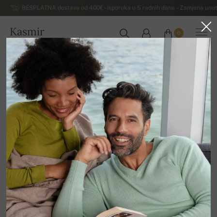
BESPLATNA dostava od 400€ - Isporuka u 5 radnih dana – Zamjena unut
Kasmir
0
HRVATSKA
Kuća
Luksuzni muški džemperi od kašmira
Muški džemperi od kašmira s patentnim zatvaračem