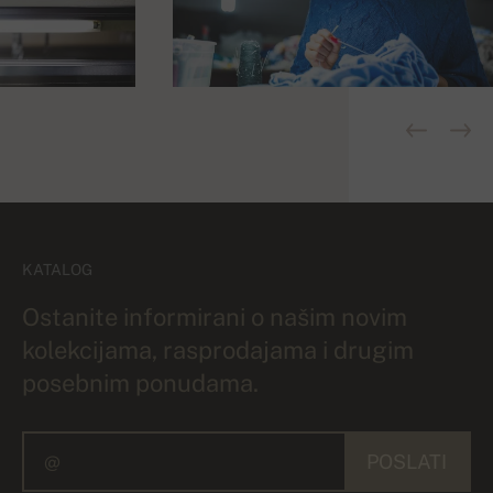
KATALOG
Ostanite informirani o našim novim
kolekcijama, rasprodajama i drugim
posebnim ponudama.
POSLATI