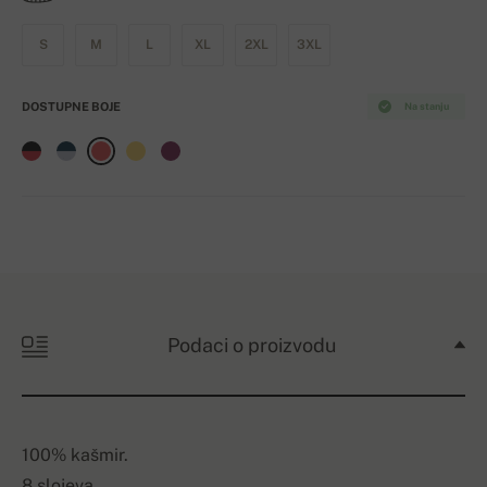
S
M
L
XL
2XL
3XL
DOSTUPNE BOJE
Na stanju
Podaci o proizvodu
100% kašmir.
8 slojeva.