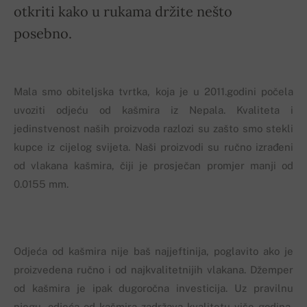
otkriti kako u rukama držite nešto
posebno.
Mala smo obiteljska tvrtka, koja je u 2011.godini počela
uvoziti odjeću od kašmira iz Nepala. Kvaliteta i
jedinstvenost naših proizvoda razlozi su zašto smo stekli
kupce iz cijelog svijeta. Naši proizvodi su ručno izrađeni
od vlakana kašmira, čiji je prosječan promjer manji od
0.0155 mm.
Odjeća od kašmira nije baš najjeftinija, poglavito ako je
proizvedena ručno i od najkvalitetnijih vlakana. Džemper
od kašmira je ipak dugoročna investicija. Uz pravilnu
njegu, odjeća od kašmira zadržava kvalitetu više godina,