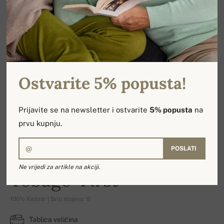
Ostvarite 5% popusta!
Prijavite se na newsletter i ostvarite
5% popusta
na
prvu kupnju.
POSLATI
Ne vrijedi za artikle na akciji.
Tobago-First
100% Kašmir | Broj slojeva: 8
Tablica veličina