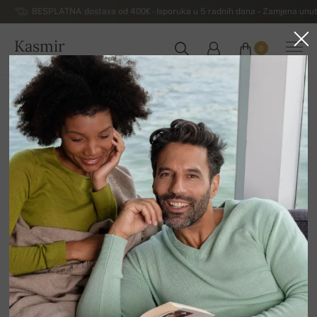
BESPLATNA dostava od 400€ - Isporuka u 5 radnih dana – Zamjena unut
Kasmir
0
HRVATSKA
Kuća
Luksuzni muški džemperi od kašmira
Muške dolčevite od kašmira