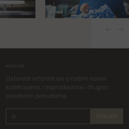
KATALOG
Ostanite informirani o našim novim
kolekcijama, rasprodajama i drugim
posebnim ponudama.
POSLATI