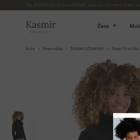
BESPLATNA dostava od 400€ - Isporuka u 5 radnih dana – Za
Kasmir
Žene
Muš
HRVATSKA
Kuća
Rasprodaja
ŽENSKI DŽEMPERI
Taipei-First SA