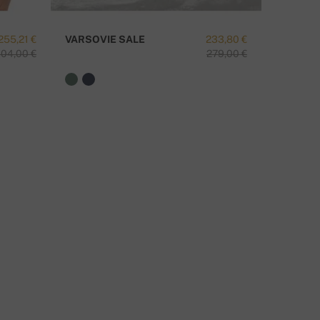
255,21 €
VARSOVIE SALE
233,80 €
ESTHER
04,00 €
279,00 €