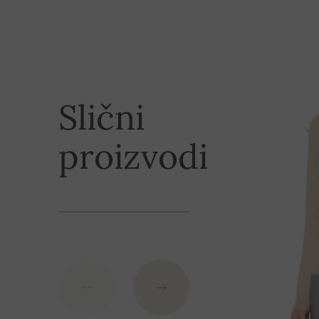
XL
63 cm
Načini plaćanj
2XL
65 cm
Kupac ima mogućnost nakon rezervacije izvršiti p
plaćanja, ili izvršiti međunarodnu uplatu na slova
Slični
molimo Vas da koristite
u nizu navedene
podatke
proizvodi
IBAN: SK7109000000000233073526
BIC: GIBASKBX
Banka: Slovenská sporiteľňa a.s., Nitra
Kao varijabilni simbol nevedite broj narudžbe.