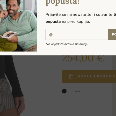
popusta!
Prijavite se na newsletter i ostvarite
popusta
na prvu kupnju.
PO
Ne vrijedi za artikle na akciji.
299,00 €
254,00 €
DODAJ U KOŠARI
black