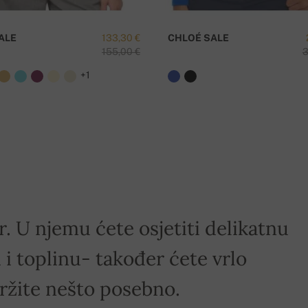
ALE
133,30 €
CHLOÉ SALE
155,00 €
3
+1
r. U njemu ćete osjetiti delikatnu
i toplinu- također ćete vrlo
držite nešto posebno.