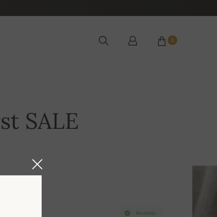
0
rst SALE
Na stanju