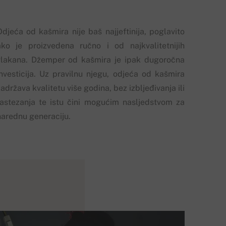
Odjeća od kašmira nije baš najjeftinija, poglavito
ako je proizvedena ručno i od najkvalitetnijih
vlakana. Džemper od kašmira je ipak dugoročna
investicija. Uz pravilnu njegu, odjeća od kašmira
adržava kvalitetu više godina, bez izbljeđivanja ili
rastezanja te istu čini mogućim nasljedstvom za
narednu generaciju.