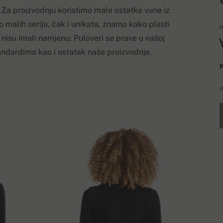
 Za proizvodnju koristimo male ostatke vune iz
lo malih serija, čak i unikata, znamo kako plesti
N
 nisu imali namjenu. Puloveri se prave u našoj
tandardima kao i ostatak naše proizvodnje.
K
I