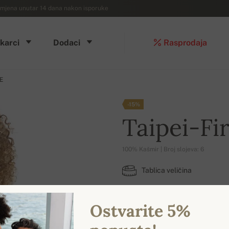
mjena unutar 14 dana nakon isporuke
karci
Dodaci
Rasprodaja
LE
-15%
Taipei-Fi
100% Kašmir | Broj slojeva: 6
Tablica veličina
M
L
XL
Ostvarite 5%
DOSTUPNE BOJE