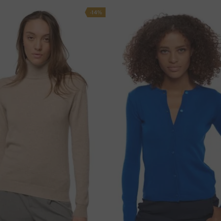
60 cm
50 cm
a
-14%
61 cm
53 cm
laćanje putem integriranog pristupnika
čki račun.
Za
plačanje
bankovnom doznakom
,
:
I