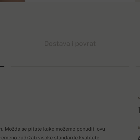
Dostava i povrat
M
B
om. Možda se pitate kako možemo ponuditi ovu
vremeno zadržati visoke standarde kvalitete