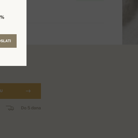
5%
SLATI
CU
Do 5 dana