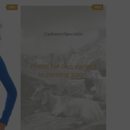
-16%
-16%
MATE LI PITANJA O OVOM PROIZVODU?
KONTAKTIRAJTE NAS