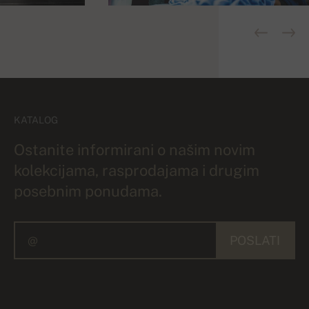
KATALOG
Ostanite informirani o našim novim
kolekcijama, rasprodajama i drugim
posebnim ponudama.
POSLATI