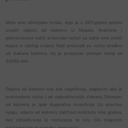
Mala smo obiteljska tvrtka, koja je u 2011.godini počela
uvoziti odjeću od kašmira iz Nepala. Kvaliteta i
jedinstvenost naših proizvoda razlozi su zašto smo stekli
kupce iz cijelog svijeta. Naši proizvodi su ručno izrađeni
od vlakana kašmira, čiji je prosječan promjer manji od
0.0155 mm.
Odjeća od kašmira nije baš najjeftinija, poglavito ako je
proizvedena ručno i od najkvalitetnijih vlakana. Džemper
od kašmira je ipak dugoročna investicija. Uz pravilnu
njegu, odjeća od kašmira zadržava kvalitetu više godina,
bez izbljeđivanja ili rastezanja te istu čini mogućim
nasljedstvom za narednu generaciju.