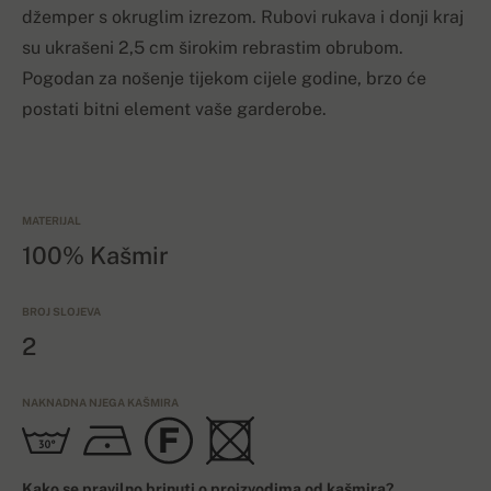
džemper s okruglim izrezom. Rubovi rukava i donji kraj
su ukrašeni 2,5 cm širokim rebrastim obrubom.
Pogodan za nošenje tijekom cijele godine, brzo će
postati bitni element vaše garderobe.
MATERIJAL
100% Kašmir
BROJ SLOJEVA
2
NAKNADNA NJEGA KAŠMIRA
Kako se pravilno brinuti o proizvodima od kašmira?