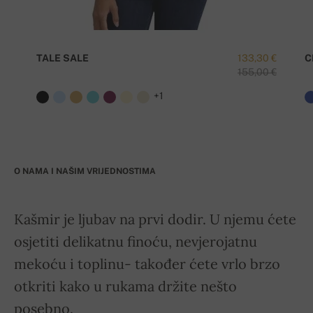
TALE SALE
133,30 €
C
155,00 €
+1
O NAMA I NAŠIM VRIJEDNOSTIMA
Kašmir je ljubav na prvi dodir. U njemu ćete
osjetiti delikatnu finoću, nevjerojatnu
mekoću i toplinu- također ćete vrlo brzo
otkriti kako u rukama držite nešto
posebno.