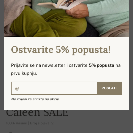
Ostvarite 5% popusta!
Prijavite se na newsletter i ostvarite
5% popusta
na
prvu kupnju.
POSLATI
Ne vrijedi za artikle na akciji.
-17%
Caleen SALE
100% Kašmir | Broj slojeva: 2