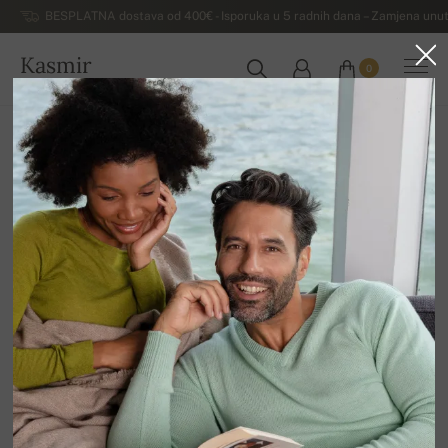
BESPLATNA dostava od 400€ - Isporuka u 5 radnih dana – Zamjena unut
Kasmir
0
HRVATSKA
Kuća
Rasprodaja