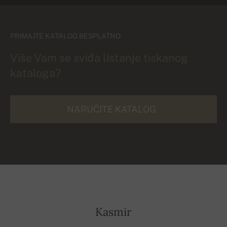
PRIMAJTE KATALOG BESPLATNO
Više Vam se sviđa listanje tiskanog
kataloga?
NARUČITE KATALOG
Kasmir