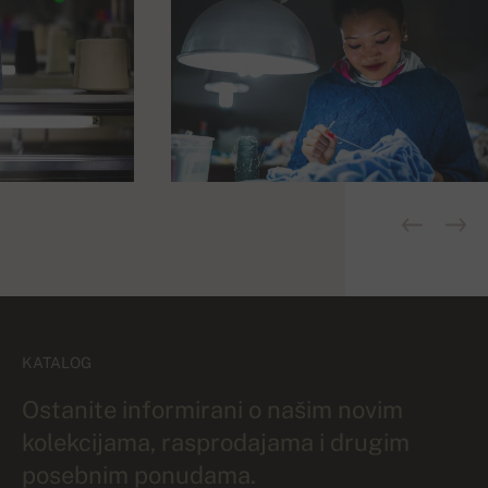
KATALOG
Ostanite informirani o našim novim
kolekcijama, rasprodajama i drugim
posebnim ponudama.