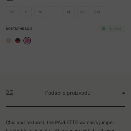
XS
S
M
L
XL
2XL
3XL
DOSTUPNE BOJE
Na stanju
Podaci o proizvodu
Chic and textured, the PAULETTE women’s jumper
highlights artisanal craftsmanship with its all-over