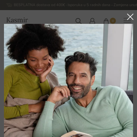
BESPLATNA dostava od 400€ - Isporuka u 5 radnih dana – Zamjena unut
Kasmir
0
HRVATSKA
Kuća
Luksuzni ženski džemperi od kašmira
Ženski veliki zimski džemperi od kašmira