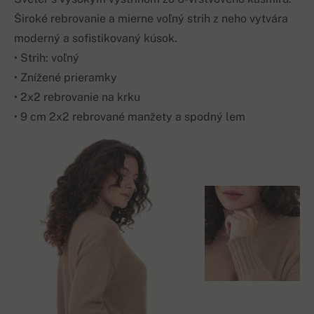
Široké rebrovanie a mierne voľný strih z neho vytvára
moderný a sofistikovaný kúsok.
• Strih: voľný
• Znížené prieramky
• 2x2 rebrovanie na krku
• 9 cm 2x2 rebrované manžety a spodný lem