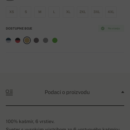
XS
S
M
L
XL
2XL
3XL
4XL
DOSTUPNE BOJE
Na stanju
Podaci o proizvodu
100% kašmír, 6 vrstiev.
Sveter s vysokým výstrihom zo 6-vrstvového kašmíru.