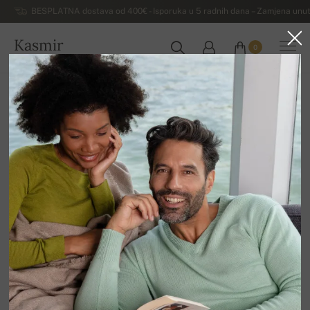
BESPLATNA dostava od 400€ - Isporuka u 5 radnih dana – Zamjena unut
Kasmir
0
HRVATSKA
Kuća
Luksuzni ženski džemperi od kašmira
Ženske dolčevite od kašmira