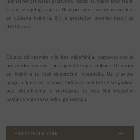
jedinstvenost naših proizvoda razlozi su zašto smo stekli
kupce iz cijelog svijeta. Naši proizvodi su ručno izrađeni
od vlakana kašmira, čiji je prosječan promjer manji od
0.0155 mm.
Odjeća od kašmira nije baš najjeftinija, poglavito ako je
proizvedena ručno i od najkvalitetnijih vlakana. Džemper
od kašmira je ipak dugoročna investicija. Uz pravilnu
njegu, odjeća od kašmira zadržava kvalitetu više godina,
bez izbljeđivanja ili rastezanja te istu čini mogućim
nasljedstvom za narednu generaciju.
PROČITAJTE VIŠE