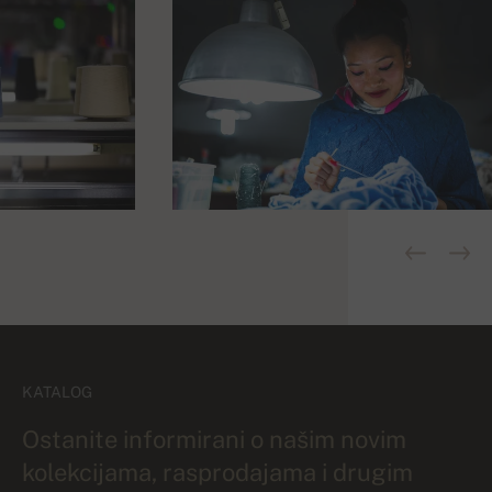
KATALOG
Ostanite informirani o našim novim
kolekcijama, rasprodajama i drugim