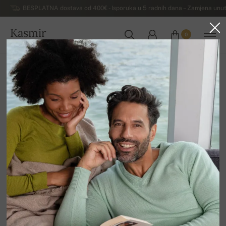
BESPLATNA dostava od 400€ - Isporuka u 5 radnih dana – Zamjena unut
Kasmir
0
HRVATSKA
Kuća
Luksuzni ženski džemperi od kašmira
Ženski kardigani od kašmira