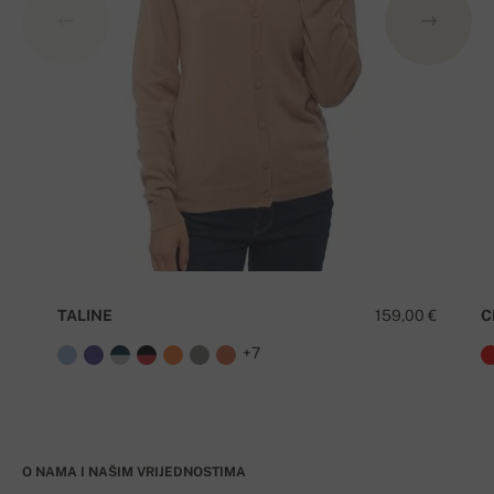
TALINE
159,00 €
C
+7
O NAMA I NAŠIM VRIJEDNOSTIMA