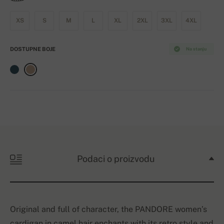
XS
S
M
L
XL
2XL
3XL
4XL
DOSTUPNE BOJE
Na stanju
Podaci o proizvodu
Original and full of character, the PANDORE women’s
cardigan in camel hair enchants with its retro style and