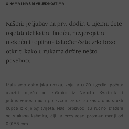
O NAMA I NAŠIM VRIJEDNOSTIMA
Kašmir je ljubav na prvi dodir. U njemu ćete
osjetiti delikatnu finoću, nevjerojatnu
mekoću i toplinu- također ćete vrlo brzo
otkriti kako u rukama držite nešto
posebno.
Mala smo obiteljska tvrtka, koja je u 2011.godini počela
uvoziti odjeću od kašmira iz Nepala. Kvaliteta i
jedinstvenost naših proizvoda razlozi su zašto smo stekli
kupce iz cijelog svijeta. Naši proizvodi su ručno izrađeni
od vlakana kašmira, čiji je prosječan promjer manji od
0.0155 mm.