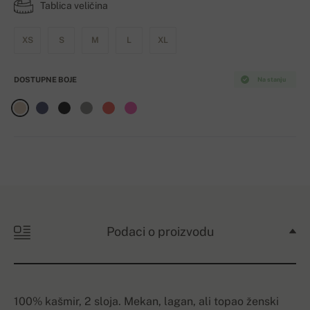
Tablica veličina
XS
S
M
L
XL
DOSTUPNE BOJE
Na stanju
Podaci o proizvodu
100% kašmir, 2 sloja. Mekan, lagan, ali topao ženski