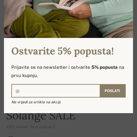
Ostvarite 5% popusta!
Prijavite se na newsletter i ostvarite
5% popusta
na
prvu kupnju.
POSLATI
Ne vrijedi za artikle na akciji.
-15%
Solange SALE
100% Kašmir | Broj slojeva: 2