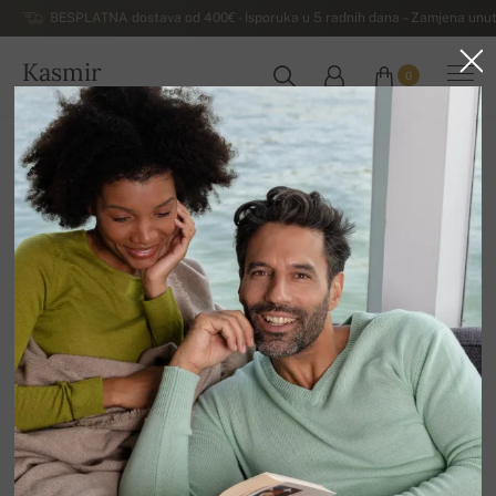
BESPLATNA dostava od 400€ - Isporuka u 5 radnih dana – Zamjena unut
Kasmir
0
HRVATSKA
Kuća
Rasprodaja