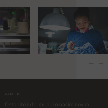
KATALOG
Ostanite informirani o našim novim