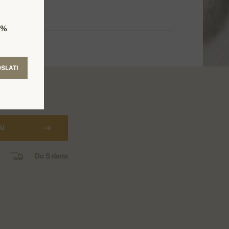
5%
SLATI
CU
Do 5 dana