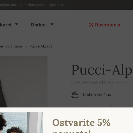
mjena unutar 14 dana nakon isporuke
karci
Dodaci
Rasprodaja
eri od alpake
Pucci-Alpaga
Pucci-Al
100% baby alpaca | Broj slojeva: 2
Tablica veličina
XS
S
M
L
Ostvarite 5%
DOSTUPNE BOJE