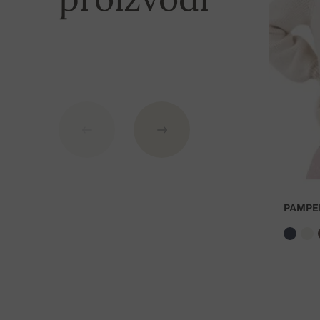
IBAN: SK7109000000000233073526
BIC: GIBASKBX
Banka: Slovenská sporiteľňa a.s., Nitra
Kao varijabilni simbol nevedite broj narudžbe.
PAMPE