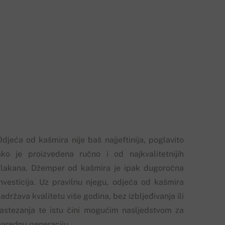
Odjeća od kašmira nije baš najjeftinija, poglavito
ako je proizvedena ručno i od najkvalitetnijih
vlakana. Džemper od kašmira je ipak dugoročna
investicija. Uz pravilnu njegu, odjeća od kašmira
adržava kvalitetu više godina, bez izbljeđivanja ili
rastezanja te istu čini mogućim nasljedstvom za
narednu generaciju.