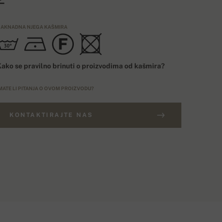
AKNADNA NJEGA KAŠMIRA
ako se pravilno brinuti o proizvodima od kašmira?
MATE LI PITANJA O OVOM PROIZVODU?
KONTAKTIRAJTE NAS
ARUDŽBE IZNAD 400€
ELIČINSKI BROJ