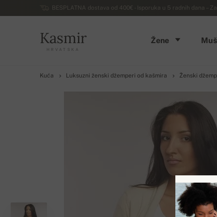
BESPLATNA dostava od 400€ - Isporuka u 5 radnih dana – Za
Kasmir
Žene
Muš
HRVATSKA
Kuća
Luksuzni ženski džemperi od kašmira
Ženski džemp