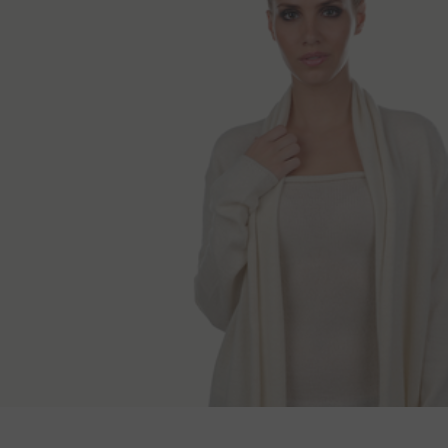
Načini isporuk
Dužina leđa
Duž