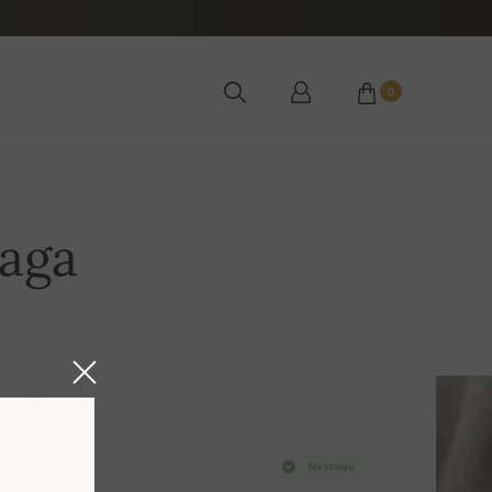
0
paga
XL
2XL
Na stanju