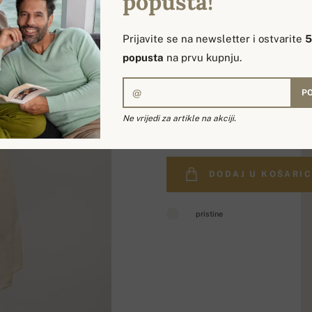
popusta!
Prijavite se na newsletter i ostvarite
popusta
na prvu kupnju.
PO
255,00 €
Ne vrijedi za artikle na akciji.
DODAJ U KOŠARI
pristine