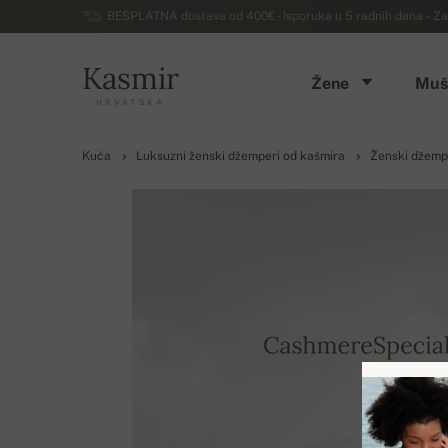
BESPLATNA dostava od 400€ - Isporuka u 5 radnih dana – Za
Kasmir
Žene
Muš
HRVATSKA
Kuća
Luksuzni ženski džemperi od kašmira
Ženski džemp