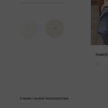
Banka: Slovenská sporiteľňa a.s., Nitra
Kao varijabilni simbol nevedite broj narudžbe.
PAMPE
O NAMA I NAŠIM VRIJEDNOSTIMA