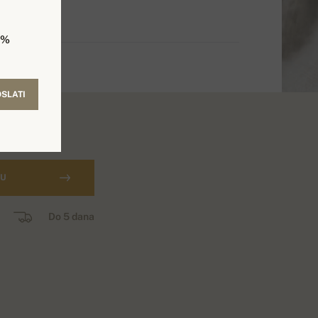
5%
SLATI
CU
Do 5 dana