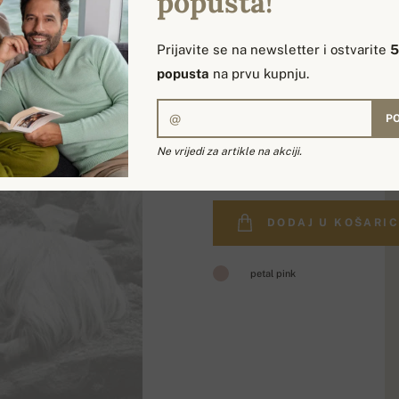
popusta!
Prijavite se na newsletter i ostvarite
popusta
na prvu kupnju.
PO
169,00 €
Ne vrijedi za artikle na akciji.
DODAJ U KOŠARI
petal pink