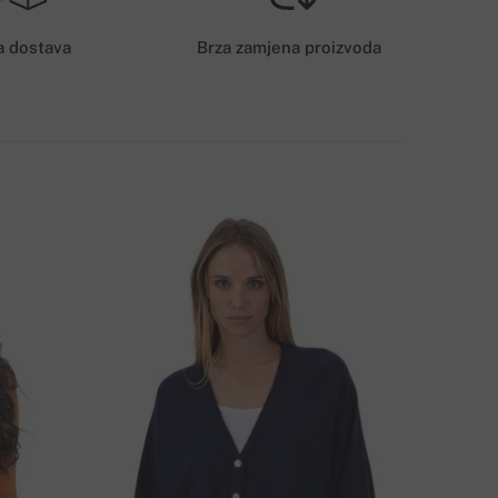
6€
a dostava
Brza zamjena proizvoda
AČIN DOSTAVE