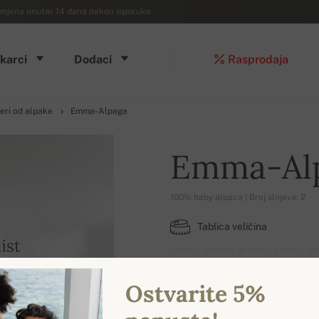
mjena unutar 14 dana nakon isporuke
karci
Dodaci
Rasprodaja
eri od alpake
Emma-Alpaga
Emma-Al
100% baby alpaca | Broj slojeva: 2
Tablica veličina
XS
S
M
L
Ostvarite 5%
DOSTUPNE BOJE