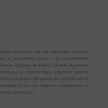
Odjeća od kašmira nije baš najjeftinija, poglavito
ako je proizvedena ručno i od najkvalitetnijih
vlakana. Džemper od kašmira je ipak dugoročna
investicija. Uz pravilnu njegu, odjeća od kašmira
adržava kvalitetu više godina, bez izbljeđivanja ili
rastezanja te istu čini mogućim nasljedstvom za
narednu generaciju.