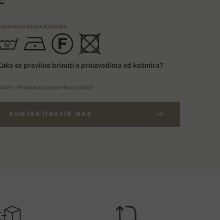
AKNADNA NJEGA KAŠMIRA
ako se pravilno brinuti o proizvodima od kašmira?
MATE LI PITANJA O OVOM PROIZVODU?
KONTAKTIRAJTE NAS
ARUDŽBE IZNAD 400€
ELIČINSKI BROJ
Besplatna dostava
EU
ROŠAK DOSTAVE – PLAĆANJE KARTICOM