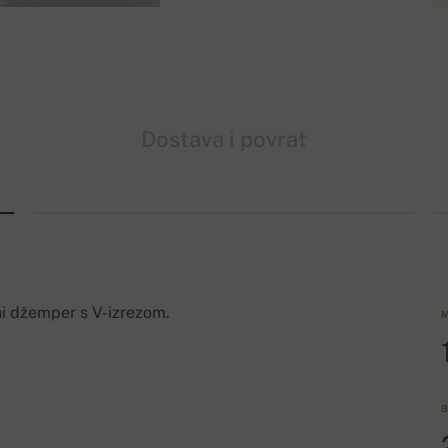
Dostava i povrat
rni džemper s V-izrezom.
M
B