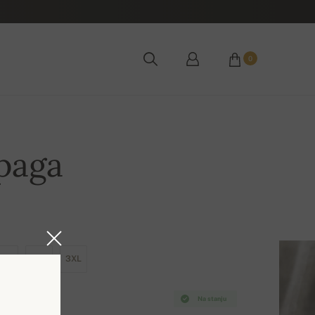
0
paga
XL
2XL
3XL
Na stanju