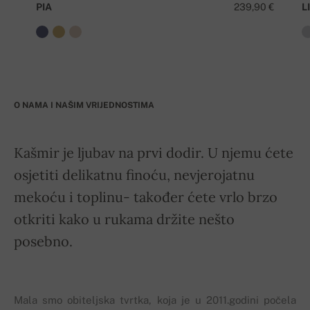
PIA
239,90 €
LI
O NAMA I NAŠIM VRIJEDNOSTIMA
Kašmir je ljubav na prvi dodir. U njemu ćete
osjetiti delikatnu finoću, nevjerojatnu
mekoću i toplinu- također ćete vrlo brzo
otkriti kako u rukama držite nešto
posebno.
Mala smo obiteljska tvrtka, koja je u 2011.godini počela