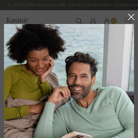
BESPLATNA dostava od 400€ - Isporuka u 5 radnih dana – Zamjena unut
Kasmir
0
HRVATSKA
Kuća
Luksuzni ženski džemperi od kašmira
Ženske dolčevite od kašmira