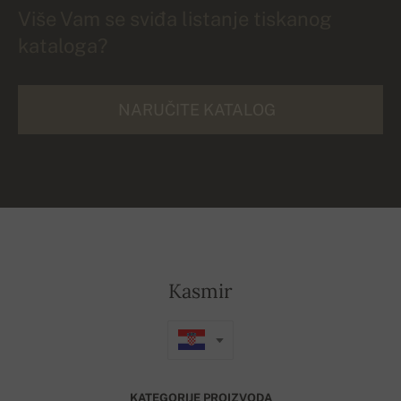
Više Vam se sviđa listanje tiskanog
kataloga?
NARUČITE KATALOG
Kasmir
KATEGORIJE PROIZVODA