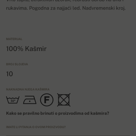
rukavima. Pogodna za najjaći led. Nadvremenski kroj.
MATERIJAL
100% Kašmir
BROJ SLOJEVA
10
NAKNADNA NJEGA KAŠMIRA
Kako se pravilno brinuti o proizvodima od kašmira?
IMATE LI PITANJA O OVOM PROIZVODU?