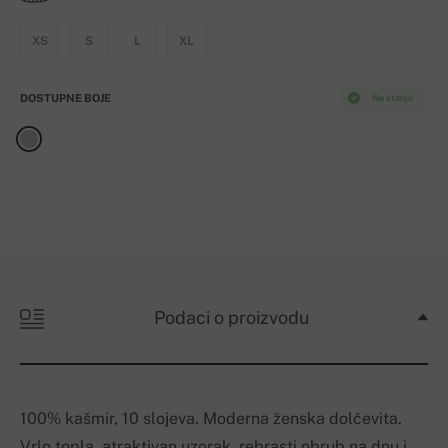
XS
S
L
XL
DOSTUPNE BOJE
Na stanju
Podaci o proizvodu
100% kašmir, 10 slojeva. Moderna ženska dolčevita.
Vrlo topla, atraktivan uzorak, rebrasti obrub na dnu i