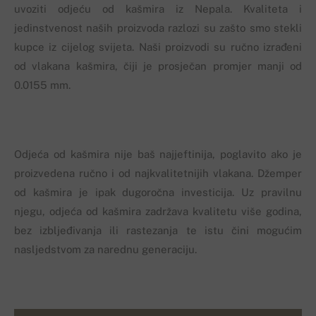
uvoziti odjeću od kašmira iz Nepala. Kvaliteta i
jedinstvenost naših proizvoda razlozi su zašto smo stekli
kupce iz cijelog svijeta. Naši proizvodi su ručno izrađeni
od vlakana kašmira, čiji je prosječan promjer manji od
0.0155 mm.
Odjeća od kašmira nije baš najjeftinija, poglavito ako je
proizvedena ručno i od najkvalitetnijih vlakana. Džemper
od kašmira je ipak dugoročna investicija. Uz pravilnu
njegu, odjeća od kašmira zadržava kvalitetu više godina,
bez izbljeđivanja ili rastezanja te istu čini mogućim
nasljedstvom za narednu generaciju.