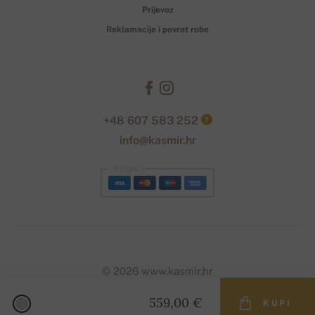
Prijevoz
Reklamacije i povrat robe
+48 607 583 252
?
info@kasmir.hr
Stripe
© 2026 www.kasmir.hr
559,00 €
KUPI
Designed with
by
naum
. | Powered by
Simplia.cz
.