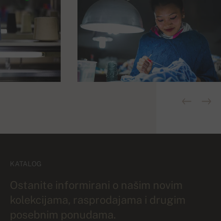
KATALOG
Ostanite informirani o našim novim
kolekcijama, rasprodajama i drugim
posebnim ponudama.