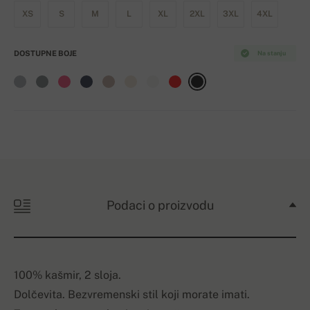
XS
S
M
L
XL
2XL
3XL
4XL
DOSTUPNE BOJE
Na stanju
Podaci o proizvodu
100% kašmir, 2 sloja.
Dolčevita. Bezvremenski stil koji morate imati.