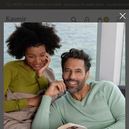
BESPLATNA dostava od 400€ - Isporuka u 5 radnih dana – Zamjena unut
Kasmir
0
HRVATSKA
Kuća
Luksuzni ženski džemperi od kašmira
Premium