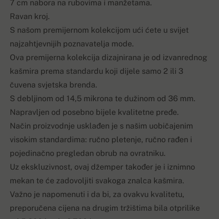
7 cm nabora na rubovima i manžetama.
Ravan kroj.
S našom premijernom kolekcijom ući ćete u svijet
najzahtjevnijih poznavatelja mode.
Ova premijerna kolekcija dizajnirana je od izvanrednog
kašmira prema standardu koji dijele samo 2 ili 3
čuvena svjetska brenda.
S debljinom od 14,5 mikrona te dužinom od 36 mm.
Napravljen od posebno bijele kvalitetne pređe.
Način proizvodnje usklađen je s našim uobičajenim
visokim standardima: ručno pletenje, ručno rađen i
pojedinačno pregledan obrub na ovratniku.
Uz ekskluzivnost, ovaj džemper također je i iznimno
mekan te će zadovoljiti svakoga znalca kašmira.
Važno je napomenuti i da bi, za ovakvu kvalitetu,
preporučena cijena na drugim tržištima bila otprilike