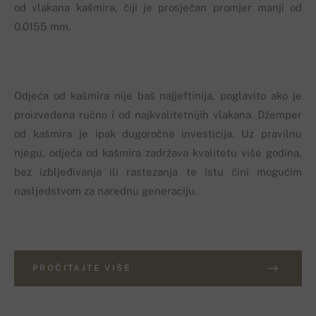
od vlakana kašmira, čiji je prosječan promjer manji od
0.0155 mm.
Odjeća od kašmira nije baš najjeftinija, poglavito ako je
proizvedena ručno i od najkvalitetnijih vlakana. Džemper
od kašmira je ipak dugoročna investicija. Uz pravilnu
njegu, odjeća od kašmira zadržava kvalitetu više godina,
bez izbljeđivanja ili rastezanja te istu čini mogućim
nasljedstvom za narednu generaciju.
PROČITAJTE VIŠE