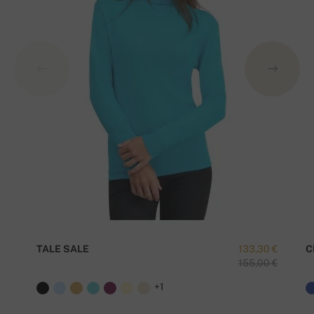
TALE SALE
133,30 €
C
155,00 €
+1