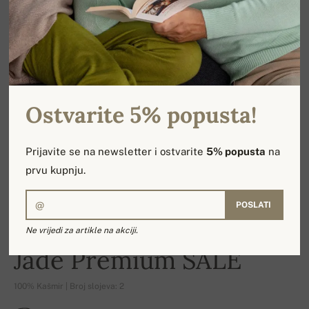
Ostvarite 5% popusta!
Prijavite se na newsletter i ostvarite
5% popusta
na
prvu kupnju.
POSLATI
Ne vrijedi za artikle na akciji.
-21%
Jade Premium SALE
100% Kašmir | Broj slojeva: 2