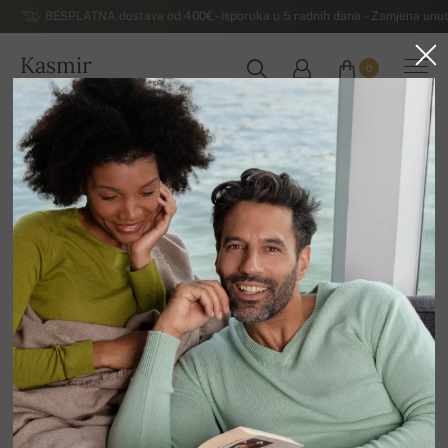
BESPLATNA dostava od 400€ - Isporuka u 5 radnih dana – Zamjena unut
Kasmir
0
HRVATSKA
Kuća
Rasprodaja