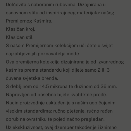
Dolčevita s naboranim rubovima. Dizajnirana u
osnovnom stilu od inspirirajućeg materijala: našeg
Premijernog Kašmira.
Klasičan kroj.
Klasičan stil.
S našom Premijernom kolekcijom ući ćete u svijet
najzahtjevnijih poznavatelja mode.
Ova premijerna kolekcija dizajnirana je od izvanrednog
kašmira prema standardu koji dijele samo 2 ili 3
čuvena svjetska brenda.
S debljinom od 14,5 mikrona te dužinom od 36 mm.
Napravljen od posebno bijele kvalitetne pređe.
Nacin proizvodnje usklađen je s našim uobičajenim
visokim standardima: ručno pletenje, ručno rađen
obrub na ovratniku te pojedinačno pregledan.
Uz ekskluzivnost, ovaj džemper također je i iznimno