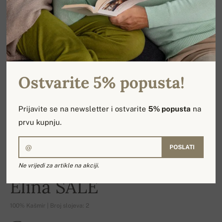
Ostvarite 5% popusta!
Prijavite se na newsletter i ostvarite
5% popusta
na
prvu kupnju.
POSLATI
Ne vrijedi za artikle na akciji.
-16%
Elina SALE
100% Kašmir | Broj slojeva: 2