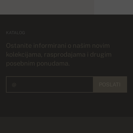
KATALOG
Ostanite informirani o našim novim
kolekcijama, rasprodajama i drugim
posebnim ponudama.
POSLATI