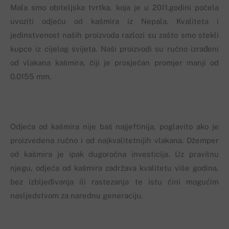
Mala smo obiteljska tvrtka, koja je u 2011.godini počela
uvoziti odjeću od kašmira iz Nepala. Kvaliteta i
jedinstvenost naših proizvoda razlozi su zašto smo stekli
kupce iz cijelog svijeta. Naši proizvodi su ručno izrađeni
od vlakana kašmira, čiji je prosječan promjer manji od
0.0155 mm.
Odjeća od kašmira nije baš najjeftinija, poglavito ako je
proizvedena ručno i od najkvalitetnijih vlakana. Džemper
od kašmira je ipak dugoročna investicija. Uz pravilnu
njegu, odjeća od kašmira zadržava kvalitetu više godina,
bez izbljeđivanja ili rastezanja te istu čini mogućim
nasljedstvom za narednu generaciju.