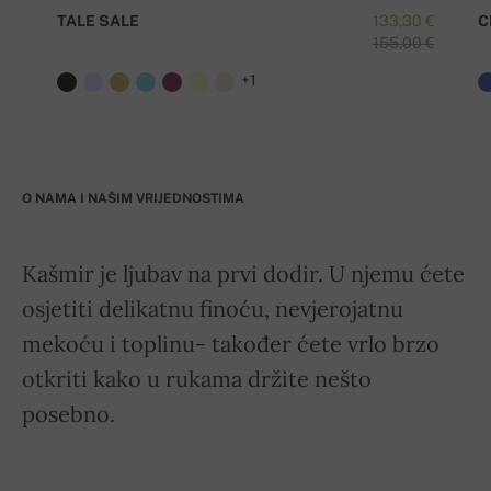
TALE SALE
133,30 €
C
155,00 €
+1
O NAMA I NAŠIM VRIJEDNOSTIMA
Kašmir je ljubav na prvi dodir. U njemu ćete
osjetiti delikatnu finoću, nevjerojatnu
mekoću i toplinu- također ćete vrlo brzo
otkriti kako u rukama držite nešto
posebno.