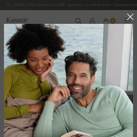
BESPLATNA dostava od 400€ - Isporuka u 5 radnih dana – Zamjena unut
Kasmir
0
HRVATSKA
Kuća
Rasprodaja