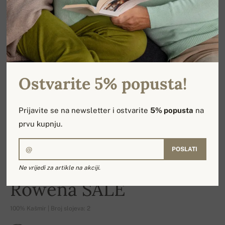
Ostvarite 5% popusta!
Prijavite se na newsletter i ostvarite
5% popusta
na
prvu kupnju.
POSLATI
Ne vrijedi za artikle na akciji.
-14%
Rowena SALE
100% Kašmir | Broj slojeva: 2