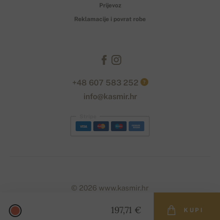
Prijevoz
Reklamacije i povrat robe
+48 607 583 252
?
info@kasmir.hr
Stripe
© 2026 www.kasmir.hr
197,71 €
KUPI
Designed with
by
naum
. | Powered by
Simplia.cz
.