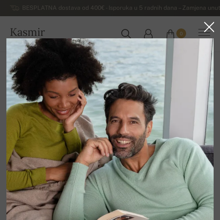
BESPLATNA dostava od 400€ - Isporuka u 5 radnih dana – Zamjena unut
Kasmir
0
HRVATSKA
Kuća
Rasprodaja