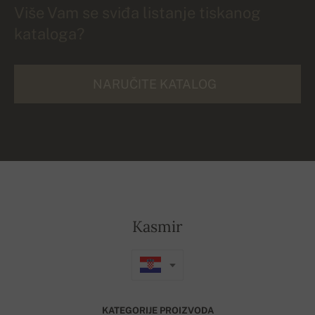
Više Vam se sviđa listanje tiskanog
kataloga?
NARUČITE KATALOG
Kasmir
KATEGORIJE PROIZVODA