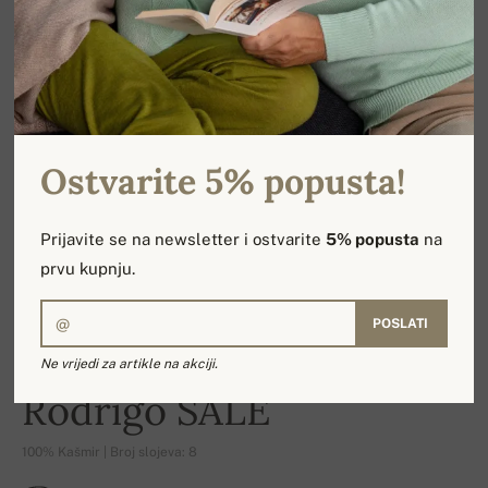
Ostvarite 5% popusta!
Prijavite se na newsletter i ostvarite
5% popusta
na
prvu kupnju.
POSLATI
Ne vrijedi za artikle na akciji.
-21%
Rodrigo SALE
100% Kašmir | Broj slojeva: 8