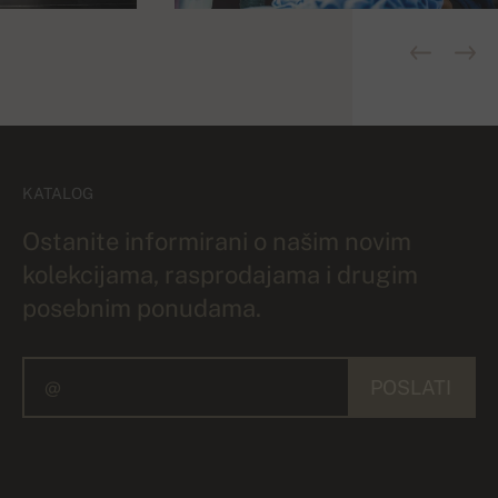
KATALOG
Ostanite informirani o našim novim
kolekcijama, rasprodajama i drugim
posebnim ponudama.
POSLATI