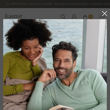
BESPLATNA dostava od 400€ - Isporuka u 5 radnih dana – Zamjena unut
Kasmir
0
HRVATSKA
Kuća
Rasprodaja