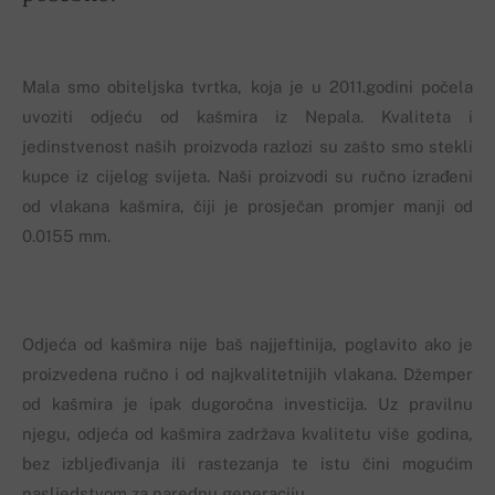
Mala smo obiteljska tvrtka, koja je u 2011.godini počela
uvoziti odjeću od kašmira iz Nepala. Kvaliteta i
jedinstvenost naših proizvoda razlozi su zašto smo stekli
kupce iz cijelog svijeta. Naši proizvodi su ručno izrađeni
od vlakana kašmira, čiji je prosječan promjer manji od
0.0155 mm.
Odjeća od kašmira nije baš najjeftinija, poglavito ako je
proizvedena ručno i od najkvalitetnijih vlakana. Džemper
od kašmira je ipak dugoročna investicija. Uz pravilnu
njegu, odjeća od kašmira zadržava kvalitetu više godina,
bez izbljeđivanja ili rastezanja te istu čini mogućim
nasljedstvom za narednu generaciju.