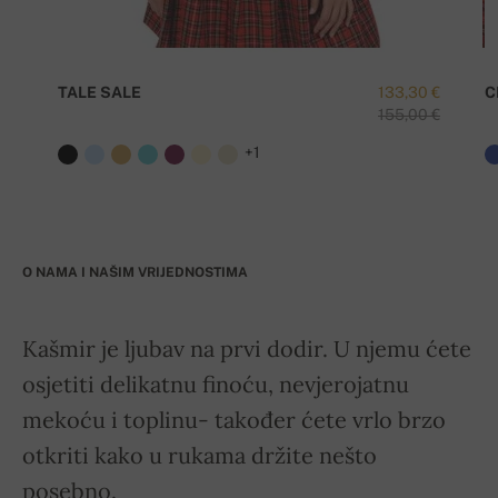
TALE SALE
133,30 €
C
155,00 €
+1
O NAMA I NAŠIM VRIJEDNOSTIMA
Kašmir je ljubav na prvi dodir. U njemu ćete
osjetiti delikatnu finoću, nevjerojatnu
mekoću i toplinu- također ćete vrlo brzo
otkriti kako u rukama držite nešto
posebno.