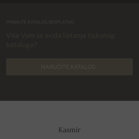
PRIMAJTE KATALOG BESPLATNO
Više Vam se sviđa listanje tiskanog
kataloga?
NARUČITE KATALOG
Kasmir