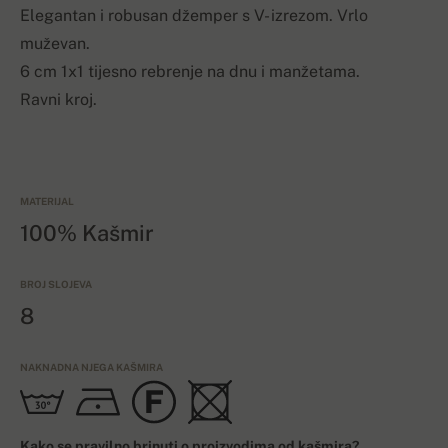
Elegantan i robusan džemper s V- izrezom. Vrlo
muževan.
6 cm 1x1 tijesno rebrenje na dnu i manžetama.
Ravni kroj.
MATERIJAL
100% Kašmir
BROJ SLOJEVA
8
NAKNADNA NJEGA KAŠMIRA
Kako se pravilno brinuti o proizvodima od kašmira?