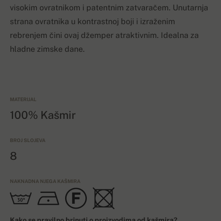
visokim ovratnikom i patentnim zatvaračem. Unutarnja
strana ovratnika u kontrastnoj boji i izraženim
rebrenjem čini ovaj džemper atraktivnim. Idealna za
hladne zimske dane.
MATERIJAL
100% Kašmir
BROJ SLOJEVA
8
NAKNADNA NJEGA KAŠMIRA
Kako se pravilno brinuti o proizvodima od kašmira?