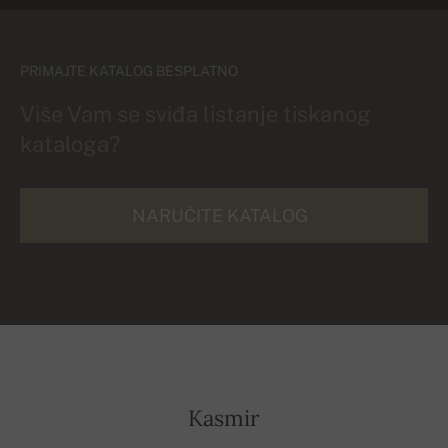
PRIMAJTE KATALOG BESPLATNO
Više Vam se sviđa listanje tiskanog
kataloga?
NARUČITE KATALOG
Kasmir