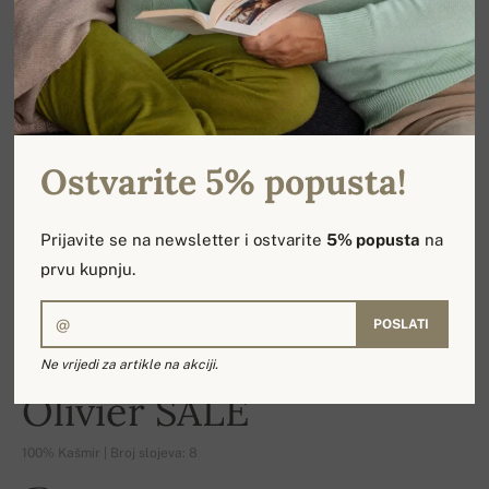
Ostvarite 5% popusta!
Prijavite se na newsletter i ostvarite
5% popusta
na
prvu kupnju.
POSLATI
Ne vrijedi za artikle na akciji.
-17%
Olivier SALE
100% Kašmir | Broj slojeva: 8