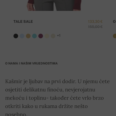
TALE SALE
133,30 €
O
155,00 €
+1
O NAMA I NAŠIM VRIJEDNOSTIMA
Kašmir je ljubav na prvi dodir. U njemu ćete
osjetiti delikatnu finoću, nevjerojatnu
mekoću i toplinu- također ćete vrlo brzo
otkriti kako u rukama držite nešto
posebno.