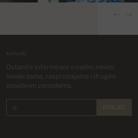
KATALOG
Ostanite informirani o našim novim
kolekcijama, rasprodajama i drugim
posebnim ponudama.
POSLATI