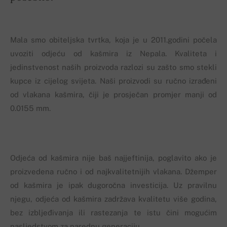
Mala smo obiteljska tvrtka, koja je u 2011.godini počela
uvoziti odjeću od kašmira iz Nepala. Kvaliteta i
jedinstvenost naših proizvoda razlozi su zašto smo stekli
kupce iz cijelog svijeta. Naši proizvodi su ručno izrađeni
od vlakana kašmira, čiji je prosječan promjer manji od
0.0155 mm.
Odjeća od kašmira nije baš najjeftinija, poglavito ako je
proizvedena ručno i od najkvalitetnijih vlakana. Džemper
od kašmira je ipak dugoročna investicija. Uz pravilnu
njegu, odjeća od kašmira zadržava kvalitetu više godina,
bez izbljeđivanja ili rastezanja te istu čini mogućim
nasljedstvom za narednu generaciju.