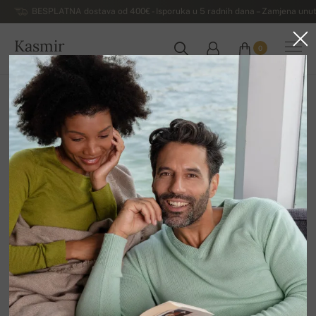
BESPLATNA dostava od 400€ - Isporuka u 5 radnih dana – Zamjena unut
Kasmir
0
HRVATSKA
Kuća
Rasprodaja