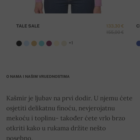
TALE SALE
133,30 €
C
155,00 €
+1
O NAMA I NAŠIM VRIJEDNOSTIMA
Kašmir je ljubav na prvi dodir. U njemu ćete
osjetiti delikatnu finoću, nevjerojatnu
mekoću i toplinu- također ćete vrlo brzo
otkriti kako u rukama držite nešto
posebno.