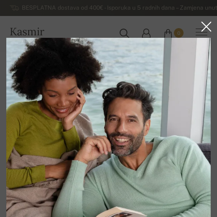
BESPLATNA dostava od 400€ - Isporuka u 5 radnih dana – Zamjena unut
Kasmir
0
HRVATSKA
Kuća
Rasprodaja