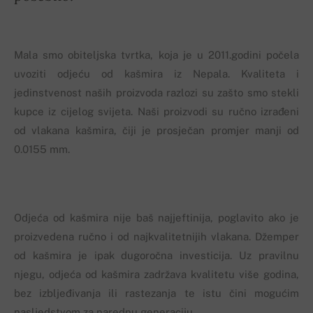
Mala smo obiteljska tvrtka, koja je u 2011.godini počela
uvoziti odjeću od kašmira iz Nepala. Kvaliteta i
jedinstvenost naših proizvoda razlozi su zašto smo stekli
kupce iz cijelog svijeta. Naši proizvodi su ručno izrađeni
od vlakana kašmira, čiji je prosječan promjer manji od
0.0155 mm.
Odjeća od kašmira nije baš najjeftinija, poglavito ako je
proizvedena ručno i od najkvalitetnijih vlakana. Džemper
od kašmira je ipak dugoročna investicija. Uz pravilnu
njegu, odjeća od kašmira zadržava kvalitetu više godina,
bez izbljeđivanja ili rastezanja te istu čini mogućim
nasljedstvom za narednu generaciju.