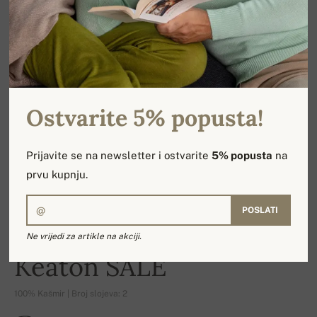
Ostvarite 5% popusta!
Prijavite se na newsletter i ostvarite
5% popusta
na
prvu kupnju.
POSLATI
Ne vrijedi za artikle na akciji.
-17%
Keaton SALE
100% Kašmir | Broj slojeva: 2