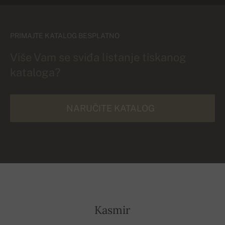
PRIMAJTE KATALOG BESPLATNO
Više Vam se sviđa listanje tiskanog
kataloga?
NARUČITE KATALOG
Kasmir