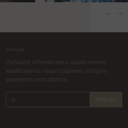
KATALOG
Ostanite informirani o našim novim
kolekcijama, rasprodajama i drugim
posebnim ponudama.
POSLATI