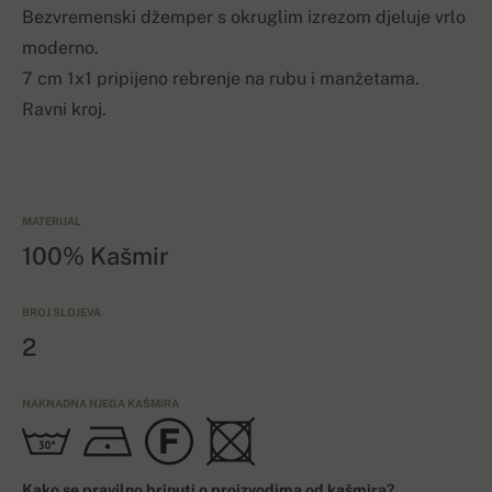
Bezvremenski džemper s okruglim izrezom djeluje vrlo
moderno.
7 cm 1x1 pripijeno rebrenje na rubu i manžetama.
Ravni kroj.
MATERIJAL
100% Kašmir
BROJ SLOJEVA
2
NAKNADNA NJEGA KAŠMIRA
Kako se pravilno brinuti o proizvodima od kašmira?