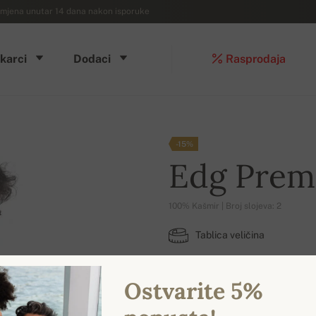
mjena unutar 14 dana nakon isporuke
karci
Dodaci
Rasprodaja
-15%
Edg Prem
100% Kašmir | Broj slojeva: 2
Tablica veličina
M
3XL
Ostvarite 5%
DOSTUPNE BOJE