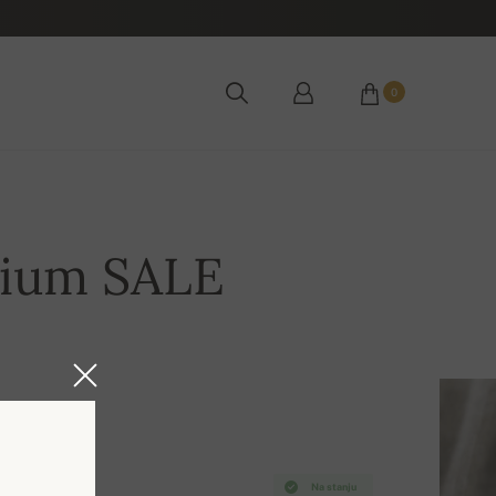
0
ium SALE
Na stanju