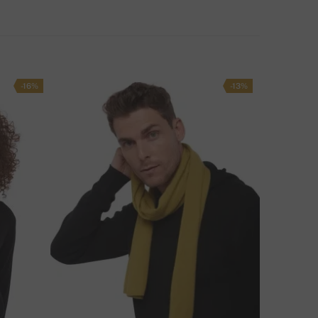
AČIN DOSTAVE
-16%
-13%
MATE LI PITANJA O OVOM PROIZVODU?
KONTAKTIRAJTE NAS