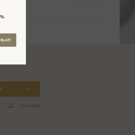
5%
SLATI
CU
Do 5 dana