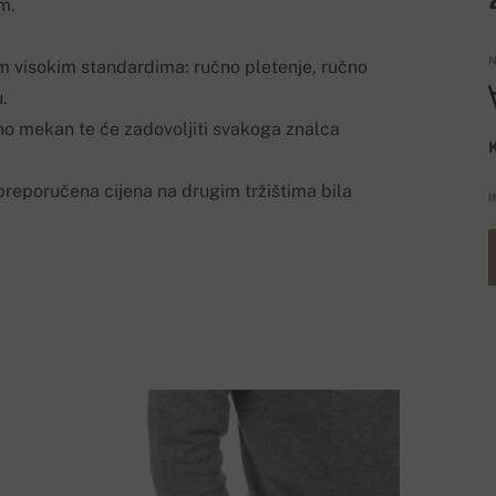
m.
N
m visokim standardima: ručno pletenje, ručno
.
mno mekan te će zadovoljiti svakoga znalca
K
 preporučena cijena na drugim tržištima bila
I