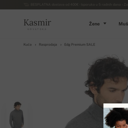
BESPLATNA dostava od 400€ - Isporuka u 5 radnih dana – Za
Kasmir
Žene
Muš
HRVATSKA
Kuća
Rasprodaja
Edg Premium SALE