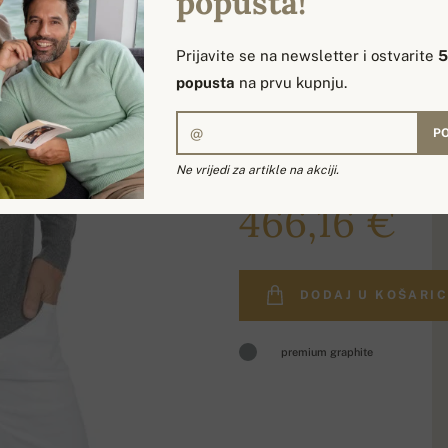
popusta!
Prijavite se na newsletter i ostvarite
popusta
na prvu kupnju.
PO
Ne vrijedi za artikle na akciji.
549,00 €
466,16 €
DODAJ U KOŠARI
premium graphite