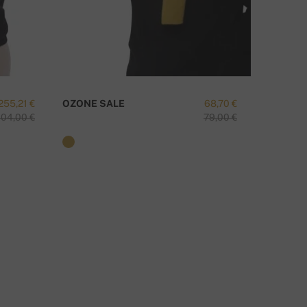
255,21 €
OZONE SALE
68,70 €
TAIPEI-
04,00 €
79,00 €