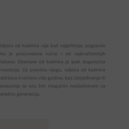
Odjeća od kašmira nije baš najjeftinija, poglavito
ako je proizvedena ručno i od najkvalitetnijih
vlakana. Džemper od kašmira je ipak dugoročna
investicija. Uz pravilnu njegu, odjeća od kašmira
adržava kvalitetu više godina, bez izbljeđivanja ili
rastezanja te istu čini mogućim nasljedstvom za
narednu generaciju.