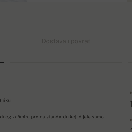
Dostava i povrat
M
tniku.
rednog kašmira prema standardu koji dijele samo
B