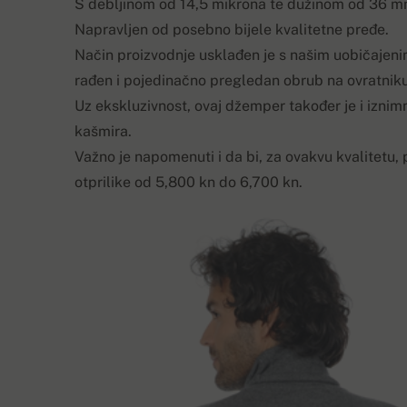
S debljinom od 14,5 mikrona te dužinom od 36 m
Napravljen od posebno bijele kvalitetne pređe.
Način proizvodnje usklađen je s našim uobičajeni
rađen i pojedinačno pregledan obrub na ovratniku
Uz ekskluzivnost, ovaj džemper također je i izni
kašmira.
Važno je napomenuti i da bi, za ovakvu kvalitetu,
otprilike od 5,800 kn do 6,700 kn.