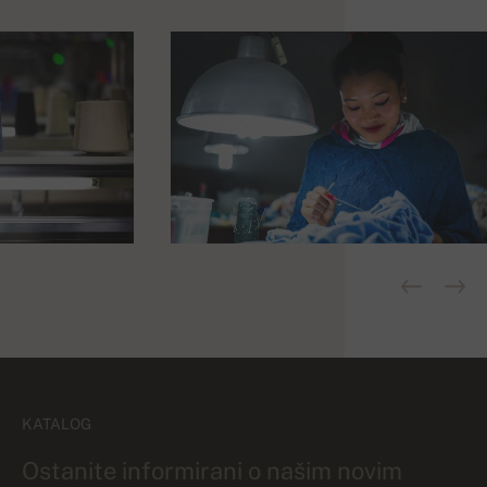
KATALOG
Ostanite informirani o našim novim