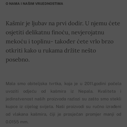
O NAMA I NAŠIM VRIJEDNOSTIMA
Kašmir je ljubav na prvi dodir. U njemu ćete
osjetiti delikatnu finoću, nevjerojatnu
mekoću i toplinu- također ćete vrlo brzo
otkriti kako u rukama držite nešto
posebno.
Mala smo obiteljska tvrtka, koja je u 2011.godini počela
uvoziti odjeću od kašmira iz Nepala. Kvaliteta i
jedinstvenost naših proizvoda razlozi su zašto smo stekli
kupce iz cijelog svijeta. Naši proizvodi su ručno izrađeni
od vlakana kašmira, čiji je prosječan promjer manji od
0.0155 mm.