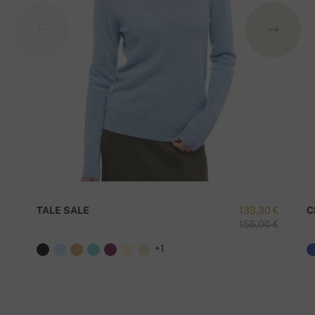
TALE SALE
133,30 €
C
155,00 €
+1