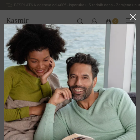
BESPLATNA dostava od 400€ - Isporuka u 5 radnih dana – Zamjena unut
Kasmir
0
HRVATSKA
Kuća
Rasprodaja