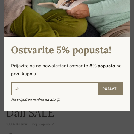
Ostvarite 5% popusta!
Prijavite se na newsletter i ostvarite
5% popusta
na
prvu kupnju.
POSLATI
Ne vrijedi za artikle na akciji.
-15%
Dali SALE
100% Kašmir | Broj slojeva: 2