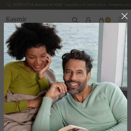
BESPLATNA dostava od 400€ - Isporuka u 5 radnih dana – Zamjena unut
Kasmir
0
HRVATSKA
Kuća
Rasprodaja