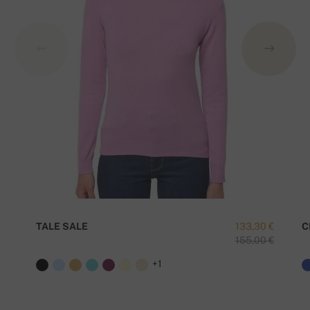
TALE SALE
133,30 €
C
155,00 €
+1