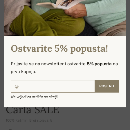
Ostvarite 5% popusta!
Prijavite se na newsletter i ostvarite
5% popusta
na
prvu kupnju.
POSLATI
Ne vrijedi za artikle na akciji.
-16%
Carla SALE
100% Kašmir | Broj slojeva: 8