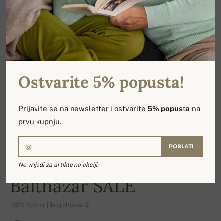
Ostvarite 5% popusta!
Prijavite se na newsletter i ostvarite
5% popusta
na
prvu kupnju.
POSLATI
Ne vrijedi za artikle na akciji.
-17%
Balthazar SALE
100% Kašmir | Broj slojeva: 2