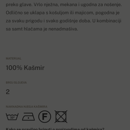
preko glave. Vrlo nježna, mekana i ugodna za nošenje.
Odlično se uklapa s košuljom ili majicom, pogodna je
za svaku prigodu i svako godišnje doba. U kombinaciji
sa samt hlačama je nenadmašiva.
MATERIJAL
100% Kašmir
BROJ SLOJEVA
2
NAKNADNA NJEGA KAŠMIRA
Kako se pravilno brinuti o proizvodima od kašmira?