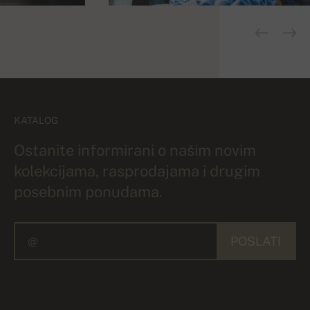
KATALOG
Ostanite informirani o našim novim
kolekcijama, rasprodajama i drugim
posebnim ponudama.
POSLATI