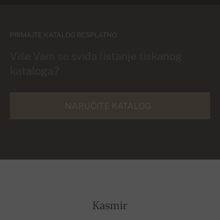
PRIMAJTE KATALOG BESPLATNO
Više Vam se sviđa listanje tiskanog
kataloga?
NARUČITE KATALOG
Kasmir