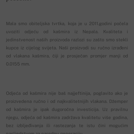
Mala smo obiteljska tvrtka, koja je u 2011.godini počela
uvoziti odjeću od kašmira iz Nepala. Kvaliteta i
jedinstvenost naših proizvoda razlozi su zašto smo stekli
kupce iz cijelog svijeta. Naši proizvodi su ručno izrađeni
od vlakana kašmira, čiji je prosječan promjer manji od
0.0155 mm.
Odjeća od kašmira nije baš najjeftinija, poglavito ako je
proizvedena ručno i od najkvalitetnijih vlakana. Džemper
od kašmira je ipak dugoročna investicija. Uz pravilnu
njegu, odjeća od kašmira zadržava kvalitetu više godina,
bez izbljeđivanja ili rastezanja te istu čini mogućim
nasljedstvom za narednu generaciju.