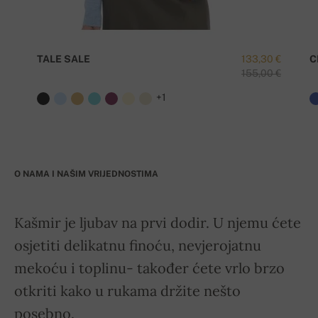
TALE SALE
133,30 €
C
155,00 €
+1
O NAMA I NAŠIM VRIJEDNOSTIMA
Kašmir je ljubav na prvi dodir. U njemu ćete
osjetiti delikatnu finoću, nevjerojatnu
mekoću i toplinu- također ćete vrlo brzo
otkriti kako u rukama držite nešto
posebno.