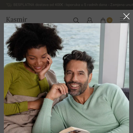
BESPLATNA dostava od 400€ - Isporuka u 5 radnih dana – Zamjena unut
Kasmir
0
HRVATSKA
Kuća
Rasprodaja