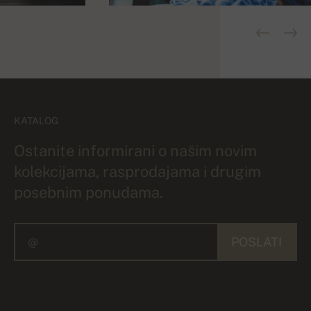
KATALOG
Ostanite informirani o našim novim
kolekcijama, rasprodajama i drugim
posebnim ponudama.
POSLATI