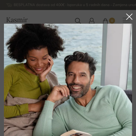
BESPLATNA dostava od 400€ - Isporuka u 5 radnih dana – Zamjena unut
Kasmir
0
HRVATSKA
Kuća
Rasprodaja