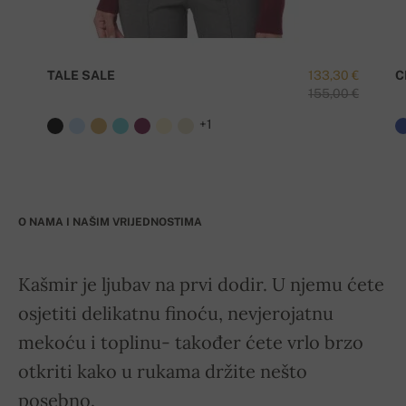
TALE SALE
133,30 €
C
155,00 €
+1
O NAMA I NAŠIM VRIJEDNOSTIMA
Kašmir je ljubav na prvi dodir. U njemu ćete
osjetiti delikatnu finoću, nevjerojatnu
mekoću i toplinu- također ćete vrlo brzo
otkriti kako u rukama držite nešto
posebno.