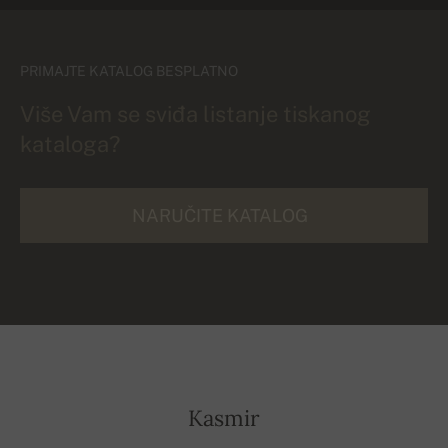
PRIMAJTE KATALOG BESPLATNO
Više Vam se sviđa listanje tiskanog
kataloga?
NARUČITE KATALOG
Kasmir