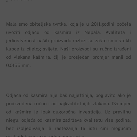
Mala smo obiteljska tvrtka, koja je u 2011.godini počela
uvoziti odjeću od kašmira iz Nepala. Kvaliteta i
jedinstvenost naših proizvoda razlozi su zašto smo stekli
kupce iz cijelog svijeta. Naši proizvodi su ručno izrađeni
od vlakana kašmira, čiji je prosječan promjer manji od
0.0155 mm.
Odjeća od kašmira nije baš najjeftinija, poglavito ako je
proizvedena ručno i od najkvalitetnijih vlakana. Džemper
od kašmira je ipak dugoročna investicija. Uz pravilnu
njegu, odjeća od kašmira zadržava kvalitetu više godina,
bez izbljeđivanja ili rastezanja te istu čini mogućim
nasljedstvom za narednu generaciju.