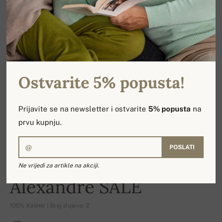
Ostvarite 5% popusta!
Prijavite se na newsletter i ostvarite
5% popusta
na
prvu kupnju.
POSLATI
Ne vrijedi za artikle na akciji.
-16%
Alexandre SALE
100% Kašmir | Broj slojeva: 2