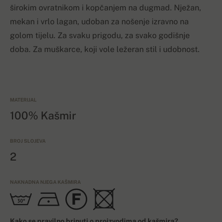
širokim ovratnikom i kopčanjem na dugmad. Nježan,
mekan i vrlo lagan, udoban za nošenje izravno na
golom tijelu. Za svaku prigodu, za svako godišnje
doba. Za muškarce, koji vole ležeran stil i udobnost.
MATERIJAL
100% Kašmir
BROJ SLOJEVA
2
NAKNADNA NJEGA KAŠMIRA
Kako se pravilno brinuti o proizvodima od kašmira?