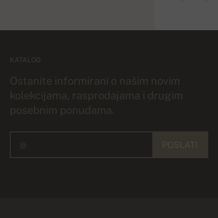
KATALOG
Ostanite informirani o našim novim
kolekcijama, rasprodajama i drugim
posebnim ponudama.
POSLATI