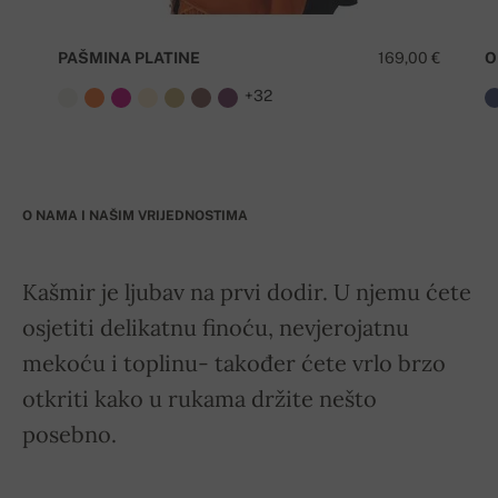
PAŠMINA PLATINE
169,00 €
O
+32
O NAMA I NAŠIM VRIJEDNOSTIMA
Kašmir je ljubav na prvi dodir. U njemu ćete
osjetiti delikatnu finoću, nevjerojatnu
mekoću i toplinu- također ćete vrlo brzo
otkriti kako u rukama držite nešto
posebno.