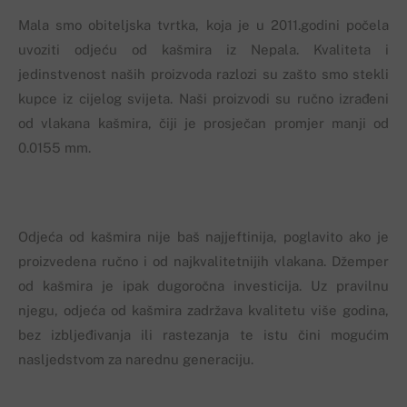
Mala smo obiteljska tvrtka, koja je u 2011.godini počela
uvoziti odjeću od kašmira iz Nepala. Kvaliteta i
jedinstvenost naših proizvoda razlozi su zašto smo stekli
kupce iz cijelog svijeta. Naši proizvodi su ručno izrađeni
od vlakana kašmira, čiji je prosječan promjer manji od
0.0155 mm.
Odjeća od kašmira nije baš najjeftinija, poglavito ako je
proizvedena ručno i od najkvalitetnijih vlakana. Džemper
od kašmira je ipak dugoročna investicija. Uz pravilnu
njegu, odjeća od kašmira zadržava kvalitetu više godina,
bez izbljeđivanja ili rastezanja te istu čini mogućim
nasljedstvom za narednu generaciju.