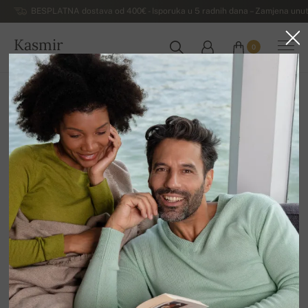
BESPLATNA dostava od 400€ - Isporuka u 5 radnih dana – Zamjena unut
Kasmir
0
HRVATSKA
Kuća
Dodaci
Pašmini