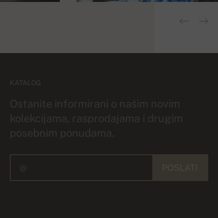
KATALOG
Ostanite informirani o našim novim
kolekcijama, rasprodajama i drugim
posebnim ponudama.
POSLATI