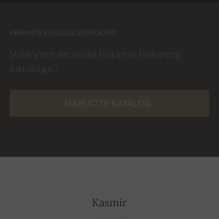
PRIMAJTE KATALOG BESPLATNO
Više Vam se sviđa listanje tiskanog
kataloga?
NARUČITE KATALOG
Kasmir