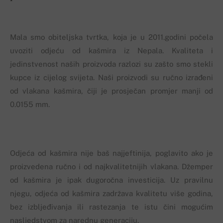
Mala smo obiteljska tvrtka, koja je u 2011.godini počela
uvoziti odjeću od kašmira iz Nepala. Kvaliteta i
jedinstvenost naših proizvoda razlozi su zašto smo stekli
kupce iz cijelog svijeta. Naši proizvodi su ručno izrađeni
od vlakana kašmira, čiji je prosječan promjer manji od
0.0155 mm.
Odjeća od kašmira nije baš najjeftinija, poglavito ako je
proizvedena ručno i od najkvalitetnijih vlakana. Džemper
od kašmira je ipak dugoročna investicija. Uz pravilnu
njegu, odjeća od kašmira zadržava kvalitetu više godina,
bez izbljeđivanja ili rastezanja te istu čini mogućim
nasljedstvom za narednu generaciju.