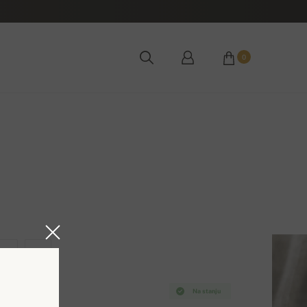
0
XL
2XL
Na stanju