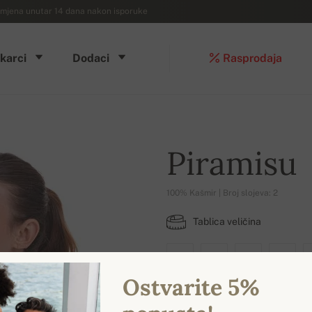
mjena unutar 14 dana nakon isporuke
karci
Dodaci
Rasprodaja
Piramisu
100% Kašmir | Broj slojeva: 2
Tablica veličina
XS
S
M
L
Ostvarite 5%
DOSTUPNE BOJE