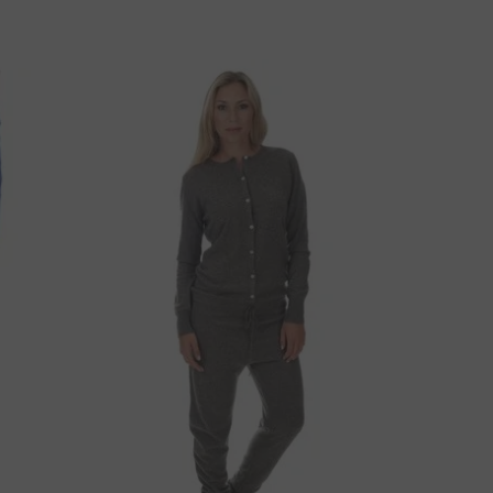
MATE LI PITANJA O OVOM PROIZVODU?
KONTAKTIRAJTE NAS