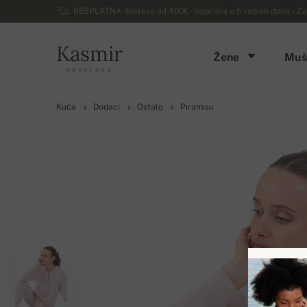
BESPLATNA dostava od 400€ - Isporuka u 5 radnih dana – Za
Kasmir
Žene
Muš
HRVATSKA
Kuća
Dodaci
Ostalo
Piramisu