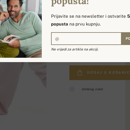
popusta!
Prijavite se na newsletter i ostvarite
popusta
na prvu kupnju.
PO
489,90 €
Ne vrijedi za artikle na akciji.
DODAJ U KOŠARI
shinking violet