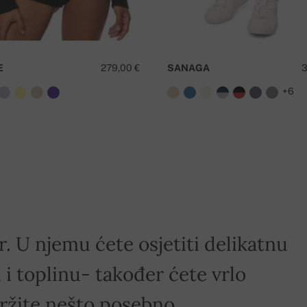
E
279,00 €
SANAGA
3
+6
r. U njemu ćete osjetiti delikatnu
i toplinu- također ćete vrlo
držite nešto posebno.