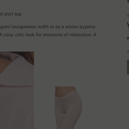
d shirt top
N
gant loungewear outfit or as a winter pyjama
A cosy-chic look for moments of relaxation. A
K
I