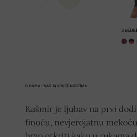
DEEDE
O NAMA I NAŠIM VRIJEDNOSTIMA
Kašmir je ljubav na prvi dodi
finoću, nevjerojatnu mekoću 
brzo otkriti kako u rukama 