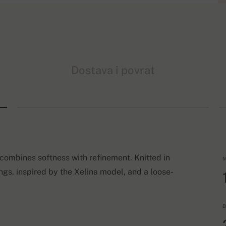
Dostava i povrat
ombines softness with refinement. Knitted in
M
ngs, inspired by the Xelina model, and a loose-
B