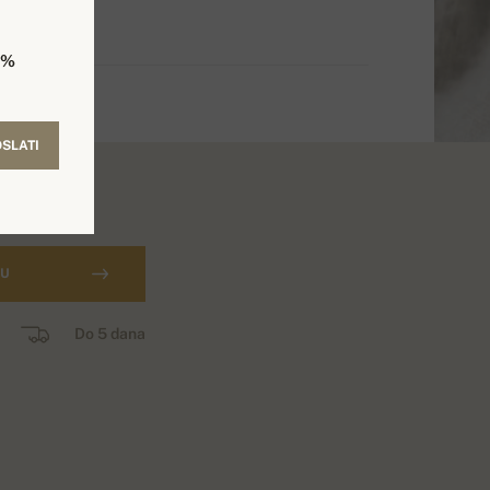
5%
SLATI
CU
Do 5 dana