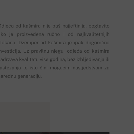
Odjeća od kašmira nije baš najjeftinija, poglavito
ako je proizvedena ručno i od najkvalitetnijih
vlakana. Džemper od kašmira je ipak dugoročna
investicija. Uz pravilnu njegu, odjeća od kašmira
adržava kvalitetu više godina, bez izbljeđivanja ili
rastezanja te istu čini mogućim nasljedstvom za
narednu generaciju.